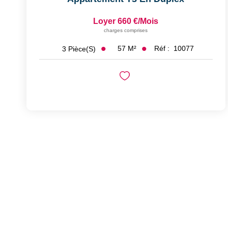
Loyer 660 €/mois
charges comprises
57
M²
Réf :
10077
3
Pièce(s)