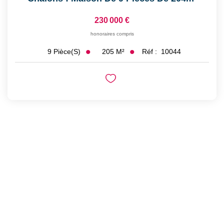
230 000 €
honoraires compris
205
M²
Réf :
10044
9
Pièce(s)