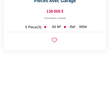
Pièces Avec Garage
136 000 €
honoraires compris
84
M²
Réf :
9994
5
Pièce(s)