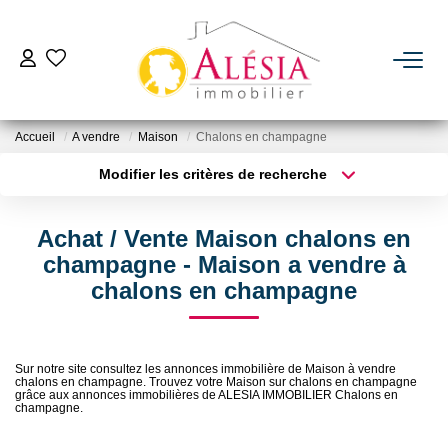
ACHETER
Accueil
A vendre
Maison
Chalons en champagne
LOUER
Modifier les critères de recherche
Type de transaction
Localisation
Acheter
Localisation
BIENS VENDUS / LOUÉS
Achat / Vente Maison chalons en
Type de bien
Sélectionnez...
Surface min
champagne - Maison a vendre à
ESTIMER
chalons en champagne
Plus de critères
Budget max
NOTRE AGENCE
Créer une alerte
Sur notre site consultez les annonces immobilière de Maison à vendre
chalons en champagne. Trouvez votre Maison sur chalons en champagne
Qui Sommes Nous
grâce aux annonces immobilières de ALESIA IMMOBILIER Chalons en
champagne.