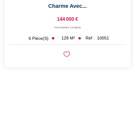
Charme Avec...
144 000 €
honoraires compris
128
M²
Réf :
10051
6
Pièce(s)