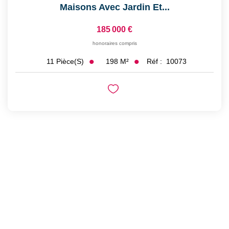
Maisons Avec Jardin Et...
185 000 €
honoraires compris
198
M²
Réf :
10073
11
Pièce(s)