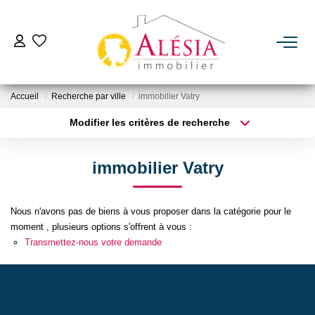
ACHETER
Accueil
Recherche par ville
immobilier Vatry
LOUER
Modifier les critères de recherche
Type de transaction
Localisation
Acheter
Localisation
BIENS VENDUS / LOUÉS
immobilier Vatry
Type de bien
Sélectionnez...
Surface min
ESTIMER
Nous n'avons pas de biens à vous proposer dans la catégorie pour le
Plus de critères
Budget max
moment , plusieurs options s'offrent à vous :
NOTRE AGENCE
Transmettez-nous votre demande
Créer une alerte
Qui Sommes Nous