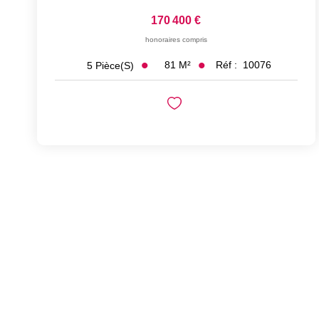
170 400 €
honoraires compris
81
M²
Réf :
10076
5
Pièce(s)