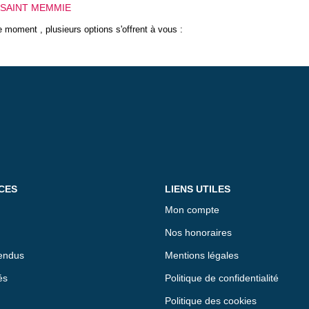
r SAINT MEMMIE
 moment , plusieurs options s'offrent à vous :
CES
LIENS UTILES
Mon compte
Nos honoraires
endus
Mentions légales
és
Politique de confidentialité
Politique des cookies