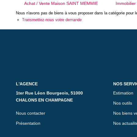
Achat / Vente Maison SAINT MEMMIE
Immobilie
Nous n'avons pas de biens à vous proposer dans la catégorie pour le
Transmettez-nous votre demande
L'AGENCE
NOS SERVI
1ter Rue Léon Bourgeois, 51000
Estimation
CHALONS EN CHAMPAGNE
Nos outils
Nous contacter
Nos biens v
Présentation
Nos actualit