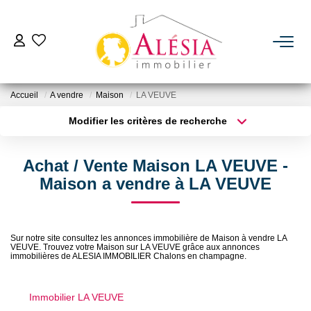
ACHETER
Accueil
A vendre
Maison
LA VEUVE
LOUER
Modifier les critères de recherche
Type de transaction
Localisation
Acheter
Localisation
BIENS VENDUS / LOUÉS
Achat / Vente Maison LA VEUVE -
Type de bien
Sélectionnez...
Surface min
Maison a vendre à LA VEUVE
ESTIMER
Plus de critères
Budget max
NOTRE AGENCE
Sur notre site consultez les annonces immobilière de Maison à vendre LA
VEUVE. Trouvez votre Maison sur LA VEUVE grâce aux annonces
Créer une alerte
immobilières de ALESIA IMMOBILIER Chalons en champagne.
Qui Sommes Nous
Immobilier LA VEUVE