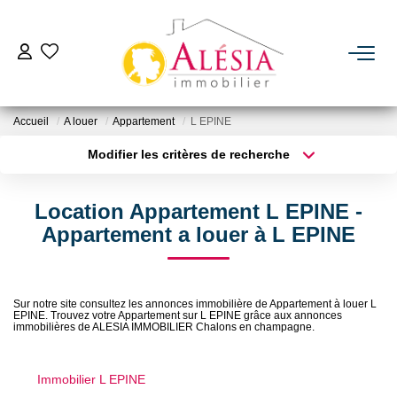
ACHETER
Accueil
A louer
Appartement
L EPINE
LOUER
Modifier les critères de recherche
Type de transaction
Localisation
Acheter
Localisation
BIENS VENDUS / LOUÉS
Location Appartement L EPINE -
Type de bien
Sélectionnez...
Surface min
Appartement a louer à L EPINE
ESTIMER
Plus de critères
Budget max
NOTRE AGENCE
Sur notre site consultez les annonces immobilière de Appartement à louer L
EPINE. Trouvez votre Appartement sur L EPINE grâce aux annonces
Créer une alerte
immobilières de ALESIA IMMOBILIER Chalons en champagne.
Qui Sommes Nous
Immobilier L EPINE