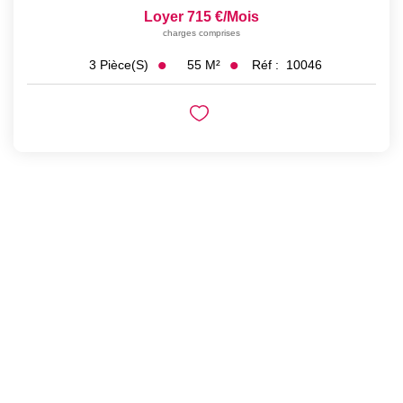
Loyer 715 €/mois
charges comprises
55
M²
Réf :
10046
3
Pièce(s)