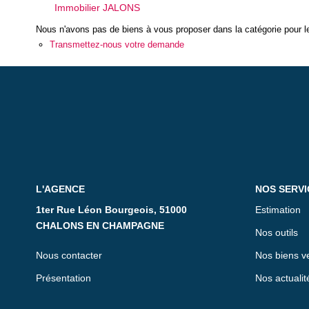
Immobilier JALONS
Nous n'avons pas de biens à vous proposer dans la catégorie pour le
Transmettez-nous votre demande
L'AGENCE
NOS SERVI
1ter Rue Léon Bourgeois, 51000
Estimation
CHALONS EN CHAMPAGNE
Nos outils
Nous contacter
Nos biens v
Présentation
Nos actualit