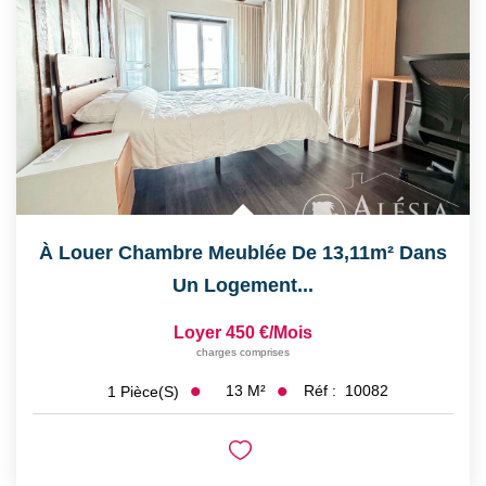
CONTACT
À Louer Chambre Meublée De 13,11m² Dans
Un Logement...
Loyer 450 €/mois
charges comprises
13
M²
Réf :
10082
1
Pièce(s)