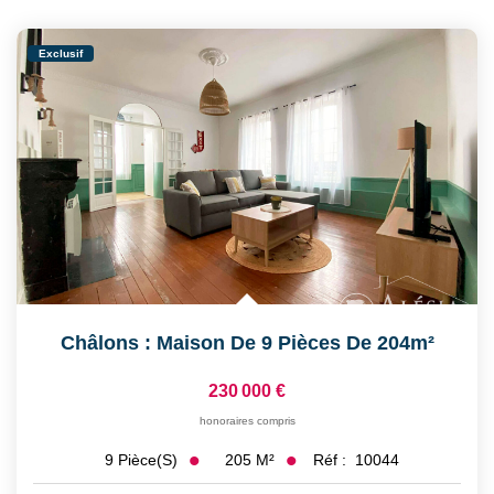
Exclusif
Châlons : Maison De 9 Pièces De 204m²
230 000 €
honoraires compris
205
M²
Réf :
10044
9
Pièce(s)