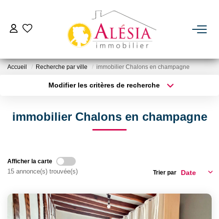
ACHETER
Accueil
Recherche par ville
immobilier Chalons en champagne
LOUER
Modifier les critères de recherche
Type de transaction
Localisation
Acheter
Localisation
BIENS VENDUS / LOUÉS
immobilier Chalons en champagne
Type de bien
Sélectionnez...
Surface min
ESTIMER
Plus de critères
Budget max
Afficher la carte
NOTRE AGENCE
15 annonce(s) trouvée(s)
Trier par
Créer une alerte
Qui Sommes Nous