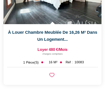
À Louer Chambre Meublée De 16,26 M² Dans
Un Logement...
Loyer 480 €/mois
charges comprises
16
M²
Réf :
10083
1
Pièce(s)