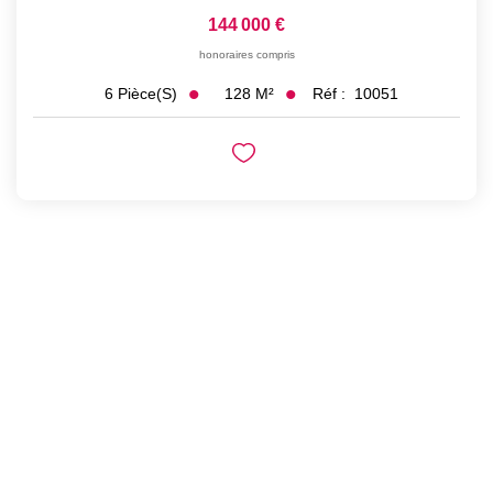
144 000 €
honoraires compris
128
M²
Réf :
10051
6
Pièce(s)