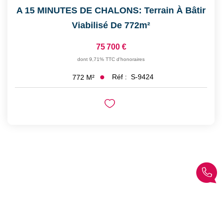
A 15 MINUTES DE CHALONS: Terrain À Bâtir
Viabilisé De 772m²
75 700 €
dont 9,71% TTC d'honoraires
Réf :
S-9424
772
M²