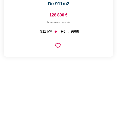
De 911m2
128 800 €
honoraires compris
Réf :
9968
911
M²