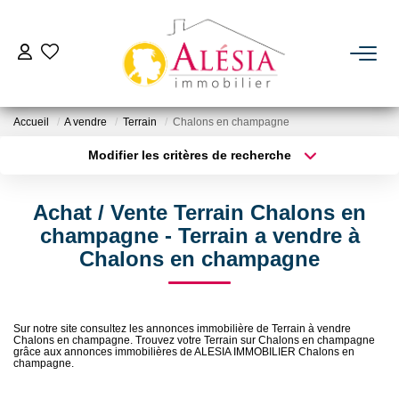
ACHETER
Accueil
A vendre
Terrain
Chalons en champagne
LOUER
Modifier les critères de recherche
Type de transaction
Localisation
Acheter
Localisation
BIENS VENDUS / LOUÉS
Achat / Vente Terrain Chalons en
Type de bien
Sélectionnez...
Surface min
champagne - Terrain a vendre à
ESTIMER
Chalons en champagne
Plus de critères
Budget max
NOTRE AGENCE
Créer une alerte
Sur notre site consultez les annonces immobilière de Terrain à vendre
Chalons en champagne. Trouvez votre Terrain sur Chalons en champagne
Qui Sommes Nous
grâce aux annonces immobilières de ALESIA IMMOBILIER Chalons en
champagne.