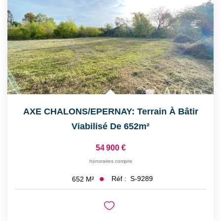
AXE CHALONS/EPERNAY: Terrain À Bâtir
Viabilisé De 652m²
54 900 €
honoraires compris
Réf :
S-9289
652
M²