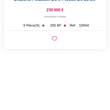
230 000 €
honoraires compris
205
M²
Réf :
10044
9
Pièce(s)