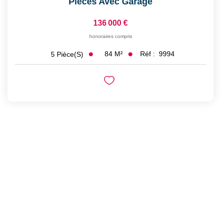
Pièces Avec Garage
136 000 €
honoraires compris
84
M²
Réf :
9994
5
Pièce(s)