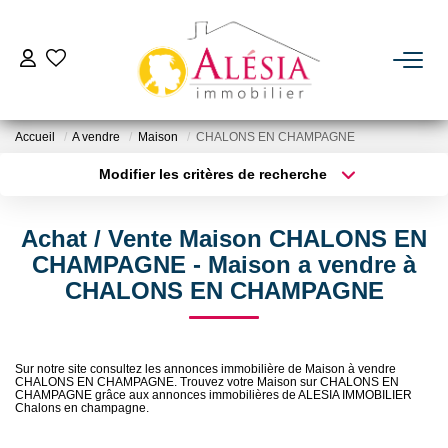
ACHETER
Accueil
A vendre
Maison
CHALONS EN CHAMPAGNE
LOUER
Modifier les critères de recherche
Type de transaction
Localisation
Acheter
Localisation
BIENS VENDUS / LOUÉS
Achat / Vente Maison CHALONS EN
Type de bien
Sélectionnez...
Surface min
CHAMPAGNE - Maison a vendre à
ESTIMER
CHALONS EN CHAMPAGNE
Plus de critères
Budget max
NOTRE AGENCE
Créer une alerte
Sur notre site consultez les annonces immobilière de Maison à vendre
CHALONS EN CHAMPAGNE. Trouvez votre Maison sur CHALONS EN
Qui Sommes Nous
CHAMPAGNE grâce aux annonces immobilières de ALESIA IMMOBILIER
Chalons en champagne.