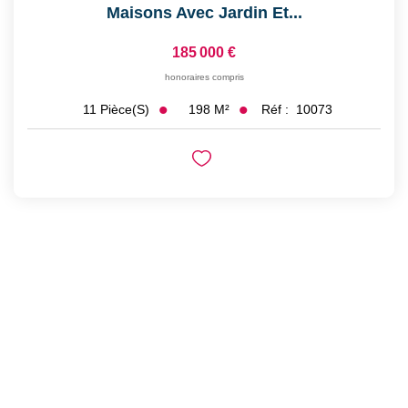
Maisons Avec Jardin Et...
185 000 €
honoraires compris
198
M²
Réf :
10073
11
Pièce(s)