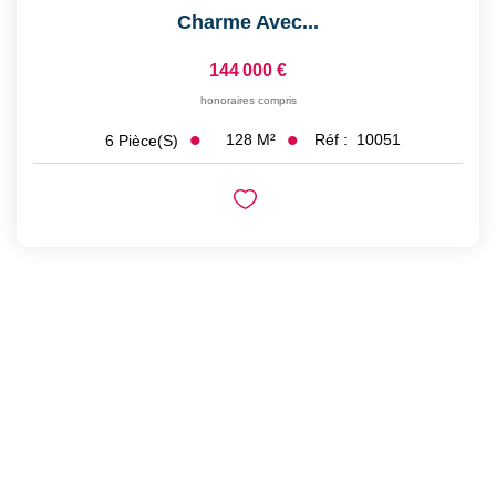
Charme Avec...
144 000 €
honoraires compris
128
M²
Réf :
10051
6
Pièce(s)