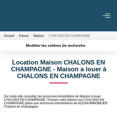
ACHETER
Accueil
A louer
Maison
CHALONS EN CHAMPAGNE
LOUER
Modifier les critères de recherche
Localisation
Type de transaction
Surface min
BIENS VENDUS / LOUÉS
Location Maison CHALONS EN
Type de bien
CHAMPAGNE - Maison a louer à
Plus de critères
Budget max
ESTIMER
CHALONS EN CHAMPAGNE
Créer une alerte
NOTRE AGENCE
Sur notre site consultez les annonces immobilière de Maison à louer
Qui Sommes Nous
CHALONS EN CHAMPAGNE. Trouvez votre Maison sur CHALONS EN
CHAMPAGNE grâce aux annonces immobilières de ALESIA IMMOBILIER
Chalons en champagne.