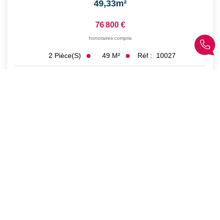
49,33m²
76 800 €
honoraires compris
49
M²
Réf :
10027
2
Pièce(s)