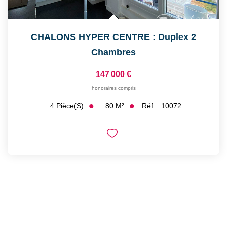
CHALONS HYPER CENTRE : Duplex 2
Chambres
147 000 €
honoraires compris
80
M²
Réf :
10072
4
Pièce(s)