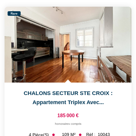
Rare
CHALONS SECTEUR STE CROIX :
Appartement Triplex Avec...
185 000 €
honoraires compris
109
M²
Réf :
10043
4
Pièce(s)