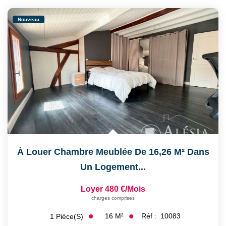
Nouveau
À Louer Chambre Meublée De 16,26 M² Dans
Un Logement...
Loyer 480 €/mois
charges comprises
16
M²
Réf :
10083
1
Pièce(s)