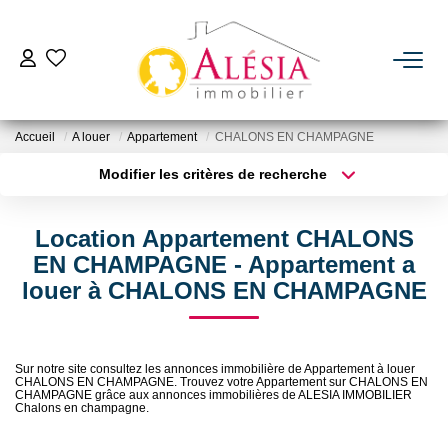
ACHETER
Accueil
A louer
Appartement
CHALONS EN CHAMPAGNE
LOUER
Modifier les critères de recherche
Type de transaction
Localisation
Acheter
Localisation
BIENS VENDUS / LOUÉS
Location Appartement CHALONS
Type de bien
Sélectionnez...
Surface min
EN CHAMPAGNE - Appartement a
ESTIMER
louer à CHALONS EN CHAMPAGNE
Plus de critères
Budget max
NOTRE AGENCE
Créer une alerte
Sur notre site consultez les annonces immobilière de Appartement à louer
CHALONS EN CHAMPAGNE. Trouvez votre Appartement sur CHALONS EN
Qui Sommes Nous
CHAMPAGNE grâce aux annonces immobilières de ALESIA IMMOBILIER
Chalons en champagne.