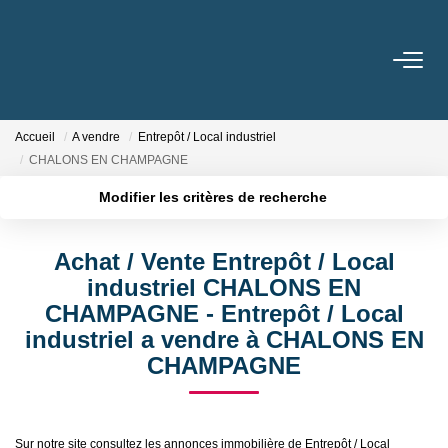
ACHETER
Accueil
A vendre
Entrepôt / Local industriel
LOUER
CHALONS EN CHAMPAGNE
Modifier les critères de recherche
BIENS VENDUS / LOUÉS
Localisation
Type de transaction
Surface min
Achat / Vente Entrepôt / Local
Type de bien
ESTIMER
industriel CHALONS EN
Plus de critères
Budget max
CHAMPAGNE - Entrepôt / Local
industriel a vendre à CHALONS EN
NOTRE AGENCE
Créer une alerte
CHAMPAGNE
Qui Sommes Nous
Sur notre site consultez les annonces immobilière de Entrepôt / Local