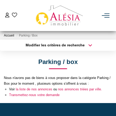
ACHETER
Accueil
Parking / Box
LOUER
Modifier les critères de recherche
Type de transaction
Localisation
Acheter
Localisation
BIENS VENDUS / LOUÉS
Parking / box
Type de bien
Sélectionnez...
Surface min
ESTIMER
Nous n'avons pas de biens à vous proposer dans la catégorie Parking /
Plus de critères
Budget max
Box pour le moment , plusieurs options s'offrent à vous :
NOTRE AGENCE
Voir
la liste de nos annonces
ou
nos annonces triées par ville.
Créer une alerte
Transmettez-nous votre demande
Qui Sommes Nous