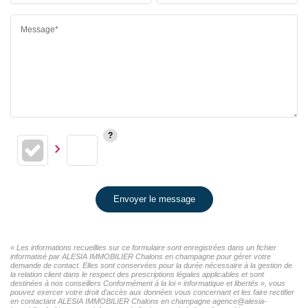
Message*
Envoyer le message
« Les informations recueillies sur ce formulaire sont enregistrées dans un fichier
informatisé par ALESIA IMMOBILIER Chalons en champagne pour gérer votre
demande de contact. Elles sont conservées pour la durée nécessaire à la gestion de
la relation client dans le respect des prescriptions légales applicables et sont
destinées à nos conseillers Conformément à la loi « informatique et libertés », vous
pouvez exercer votre droit d'accès aux données vous concernant et les faire rectifier
en contactant ALESIA IMMOBILIER Chalons en champagne agence@alesia-