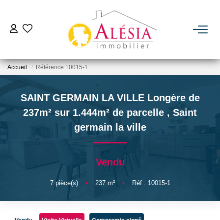
ACHETER
Accueil
Référence 10015-1
LOUER
SAINT GERMAIN LA VILLE Longère de
BIENS VENDUS / LOUÉS
237m² sur 1.444m² de parcelle
,
Saint
germain la ville
ESTIMER
Vendu
NOTRE AGENCE
7
pièce(s)
•
237
m²
•
Réf : 10015-1
Qui Sommes Nous