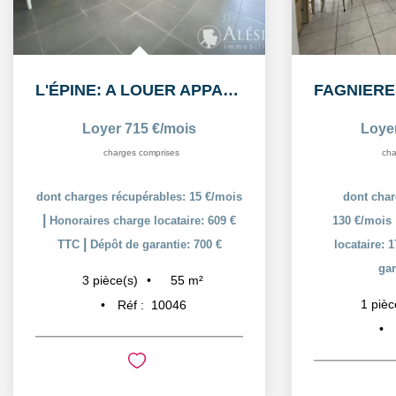
FAGNIERES : A LOUER STUDIO MEUBLÉ
Loyer 480 €/mois
Loye
charges comprises
cha
dont charges récupérables:
dont char
|
130 €/mois
Honoraires charge
100 €/mois
|
locataire: 175 € TTC
Dépôt de
locataire:
garantie: 350 €
gar
16
m²
1
pièce(s)
1
pièc
Réf :
10028