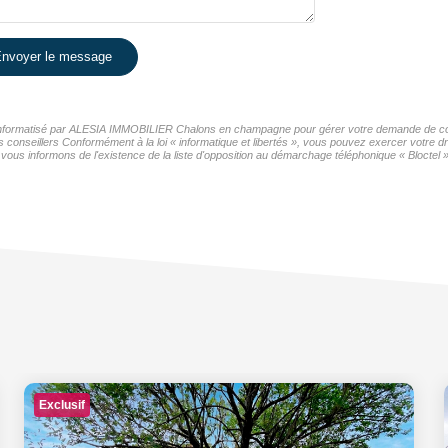
nvoyer le message
er informatisé par ALESIA IMMOBILIER Chalons en champagne pour gérer votre demande de cont
os conseillers Conformément à la loi « informatique et libertés », vous pouvez exercer votre d
nformons de l'existence de la liste d'opposition au démarchage téléphonique « Bloctel », 
Exclusif