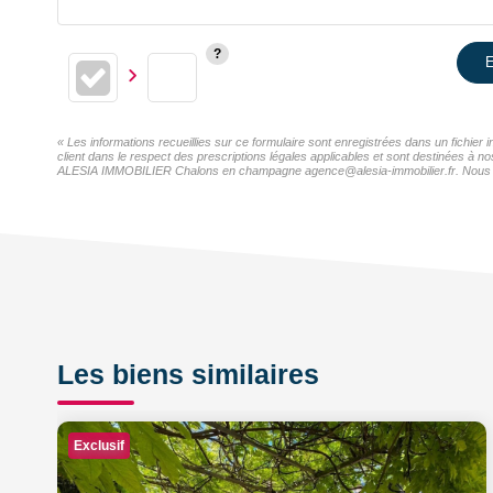
E
« Les informations recueillies sur ce formulaire sont enregistrées dans un fichi
client dans le respect des prescriptions légales applicables et sont destinées à n
ALESIA IMMOBILIER Chalons en champagne agence@alesia-immobilier.fr. Nous vous i
Les biens similaires
Exclusif