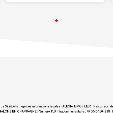
t de 392€.
Affichage des informations légales : ALESIA IMMOBILIER | Raison sociale
NS EN CHAMPAGNE | Numero TVA Intracommunautaire : FR50404164998 | Forme j