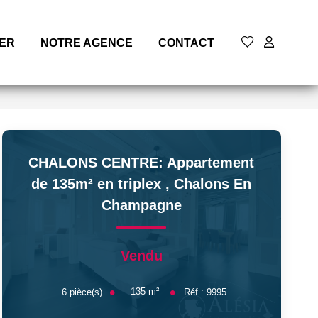
MER
NOTRE AGENCE
CONTACT
CHALONS CENTRE: Appartement
de 135m² en triplex
,
Chalons En
Champagne
Vendu
135
m²
6
pièce(s)
Réf :
9995