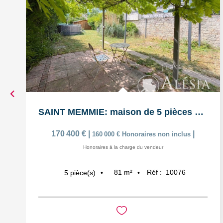
SAINT MEMMIE: maison de 5 pièces sur 574m² de parcelle de...
170 400 €
|
|
160 000 €
Honoraires non inclus
Honoraires à la charge du vendeur
81
m²
Réf :
10076
5
pièce(s)