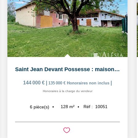
Saint Jean Devant Possesse : maison de charme avec...
144 000 €
|
|
135 000 €
Honoraires non inclus
Honoraires à la charge du vendeur
128
m²
Réf :
10051
6
pièce(s)