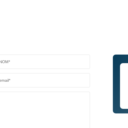
NOM*
email*