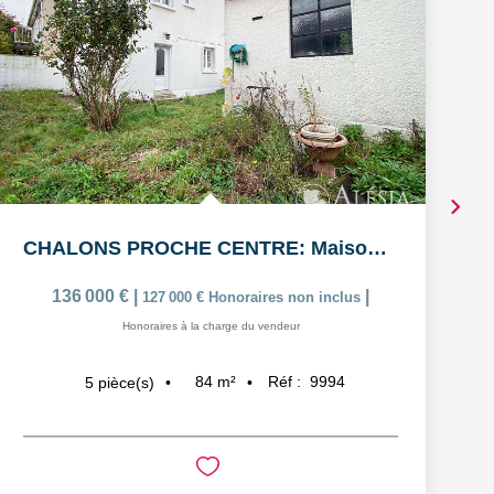
CHALONS PROCHE CENTRE: Maison de 5 pièces avec garage
136 000 €
|
|
127 000 €
Honoraires non inclus
Honoraires à la charge du vendeur
84
m²
Réf :
9994
5
pièce(s)