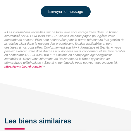
Envoyer le message
« Les informations recueillies sur ce formulaire sont enregistrées dans un fichier
informatisé par ALESIA IMMOBILIER Chalons en champagne pour gérer votre
demande de contact. Elles sont conservées pour la durée nécessaire à la gestion de
la relation client dans le respect des prescriptions légales applicables et sont
destinées à nos conseillers Conformément à la loi « informatique et libertés », vous
pouvez exercer votre droit d'accès aux données vous concernant et les faire rectifier
en contactant ALESIA IMMOBILIER Chalons en champagne agence@alesia-
immobilier.fr. Nous vous informons de l'existence de la liste d'opposition au
démarchage téléphonique « Bloctel », sur laquelle vous pouvez vous inscrire ici :
https://www.bloctel.gouv.fr/
»
Les biens similaires