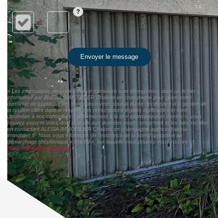
Envoyer le message
« Les informations recueillies sur ce formulaire sont enregistrées dans un fichier
informatisé par ALESIA IMMOBILIER Chalons en champagne pour gérer votre
demande de contact. Elles sont conservées pour la durée nécessaire à la gestion de
la relation client dans le respect des prescriptions légales applicables et sont
destinées à nos conseillers Conformément à la loi « informatique et libertés », vous
pouvez exercer votre droit d'accès aux données vous concernant et les faire rectifier
en contactant ALESIA IMMOBILIER Chalons en champagne agence@alesia-
immobilier.fr. Nous vous informons de l'existence de la liste d'opposition au
démarchage téléphonique « Bloctel », sur laquelle vous pouvez vous inscrire ici :
https://www.bloctel.gouv.fr/
»