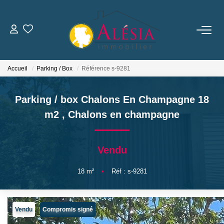
ACHETER
Accueil
Parking / Box
Référence s-9281
LOUER
Parking / box Chalons En Champagne 18
BIENS VENDUS / LOUÉS
m2
,
Chalons en champagne
ESTIMER
Vendu
NOTRE AGENCE
18
m²
•
Réf : s-9281
Qui Sommes Nous
Vendu
Compromis signé