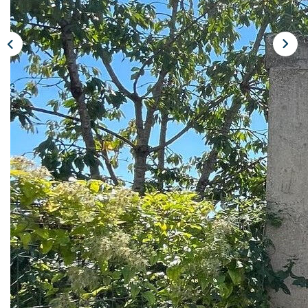
CONTACT
Description
Réf : s-9281
Réf. S-9281. CHALONS EN CHAMPAGNE . Garage situé
proche centre ville, rive droite. Alésia immobilier vous
propose d'acquérir ce garage, un véhicule léger, pas de