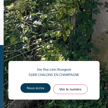
frais de copropriété, très facile d'accès.
Nos honoraires
Nous contacter
Imprimer
Partager
1ter Rue Léon Bourgeois
51000
CHALONS EN CHAMPAGNE
Nous écrire
Voir le numéro