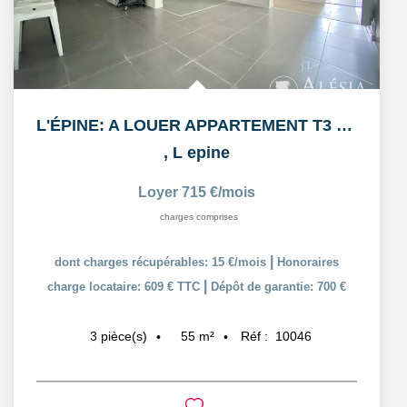
L'ÉPINE: A LOUER APPARTEMENT T3 55,38m² AVEC COUR ET PLACE...
,
L epine
Loyer 715 €/mois
charges comprises
|
dont charges récupérables: 15 €/mois
Honoraires
|
charge locataire: 609 € TTC
Dépôt de garantie: 700 €
55
m²
Réf :
10046
3
pièce(s)