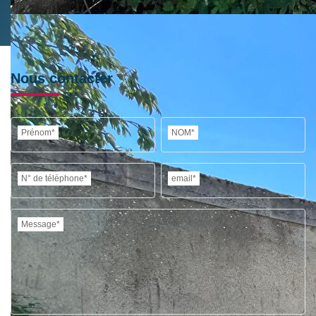
Nous contacter
Prénom*
NOM*
N° de téléphone*
email*
Message*