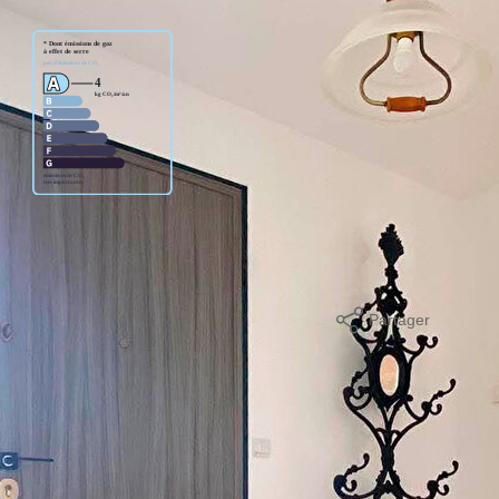
age standard entre 2040€ et 2780€. indexées aux années
Partager
mer