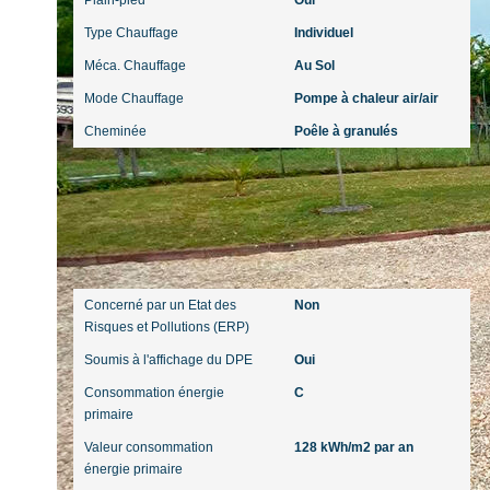
Plain-pied
Oui
Type Chauffage
Individuel
Méca. Chauffage
Au Sol
Mode Chauffage
Pompe à chaleur air/air
Cheminée
Poêle à granulés
Diagnostics
Concerné par un Etat des
Non
Risques et Pollutions (ERP)
Soumis à l'affichage du DPE
Oui
Consommation énergie
C
primaire
Valeur consommation
128 kWh/m2 par an
énergie primaire