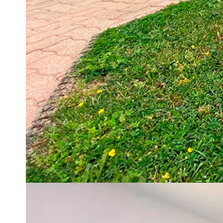
Maison individuelle de qualité avec dépendance. Plus de 170 
Située dans un environnement agréable, cette belle maison in
séduire par ses volumes généreux et ses prestations de conf
Édifiée sur un sous-sol complet avec garage et porte motori
une vaste et lumineuse pièce de vie avec séjour agrémenté d
ainsi qu'une spacieuse salle de bain, idéale pour une famille.
La maison bénéficie d'équipements de qualité offrant un confo
climatisation réversible et poêle à granulés.
L'ensemble est implanté sur une parcelle de 977 m², permetta
Véritable atout de cette propriété, une dépendance de 73 m² of
libérale, espace de stockage ou encore création d'une habit
Classe énergétique : C
Une maison spacieuse, fonctionnelle et parfaitement entretenu
À découvrir sans tarder !
** €349 900
honoraires inclus
|
|
€335 000
hors honoraires
Honoraires : 4.45% T
Diagnostics énergétiques