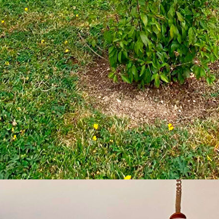
m² habitables sur 977 m² de terrain.
dividuelle de construction traditionnelle de 2003 saura vous
ort.
sée, elle développe plus de 170 m² habitables. Vous découvrirez
'un poêle à granulés, une cuisine conviviale, 4 belles chambres
rt optimal en toutes saisons : chauffage par plancher chauffant,
nt de profiter pleinement des extérieurs.
fre de nombreuses possibilités : activité artisanale, profession
ation annexe indépendante.
e, idéale pour une famille ou un projet professionnel à domicile.
TC à la charge de l'acquéreur