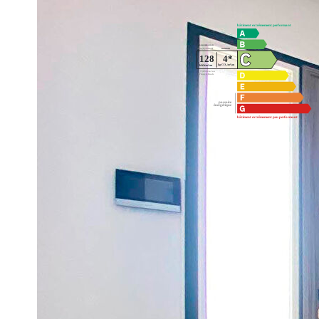
Montant estimé des dépenses annuelles d'énergie pour un us
2021,2022 et 2023 (abonnement compris).
Impri
Nos honoraires