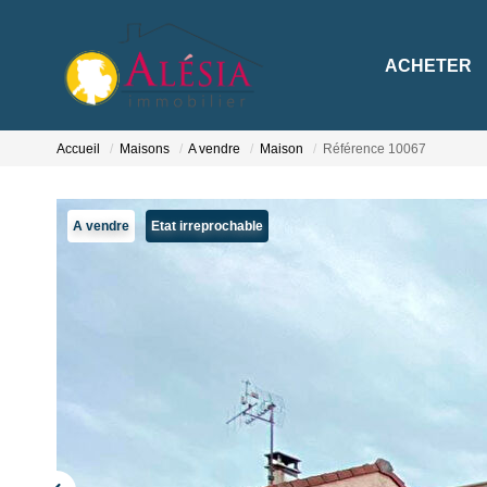
ACHETER
Accueil
Maisons
A vendre
Maison
Référence 10067
A vendre
Etat irreprochable