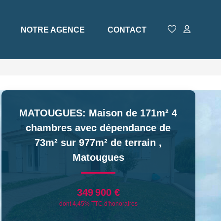
NOTRE AGENCE
CONTACT
MATOUGUES: Maison de 171m² 4
chambres avec dépendance de
73m² sur 977m² de terrain
,
Matougues
349 900 €
dont 4,45% TTC d'honoraires