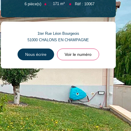
171
m²
6
pièce(s)
Réf :
10067
1ter Rue Léon Bourgeois
51000
CHALONS EN CHAMPAGNE
Nous écrire
Voir le numéro