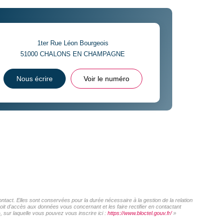
1ter Rue Léon Bourgeois
51000
CHALONS EN CHAMPAGNE
Nous écrire
Voir le numéro
act. Elles sont conservées pour la durée nécessaire à la gestion de la relation
roit d'accès aux données vous concernant et les faire rectifier en contactant
sur laquelle vous pouvez vous inscrire ici :
https://www.bloctel.gouv.fr/
»