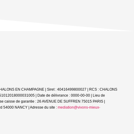
51000 CHALONS EN CHAMPAGNE | Siret : 40416499800027 | RCS : CHALONS
 51012018000031005 | Date de délivrance : 0000-00-00 | Lieu de
esse caisse de garantie : 26 AVENUE DE SUFFREN 75015 PARIS |
d 54000 NANCY | Adresse du site :
mediation@vivons-mieux-