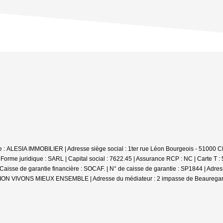
iale : ALESIA IMMOBILIER | Adresse siège social : 1ter rue Léon Bourgeois - 
e juridique : SARL | Capital social : 7622.45 | Assurance RCP : NC |
Carte T :
se de garantie financière : SOCAF. | N° de caisse de garantie : SP1844 | Adr
DIATION VIVONS MIEUX ENSEMBLE | Adresse du médiateur : 2 impasse de Beauregar