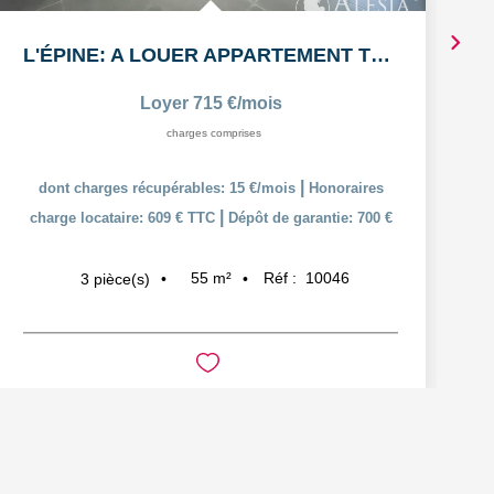
L'ÉPINE: A LOUER APPARTEMENT T3 55,38m² AVEC COUR ET PLACE...
Loyer 715 €/mois
charges comprises
|
dont charges récupérables: 15 €/mois
Honoraires
|
charge locataire: 609 € TTC
Dépôt de garantie: 700 €
55
m²
Réf :
10046
3
pièce(s)