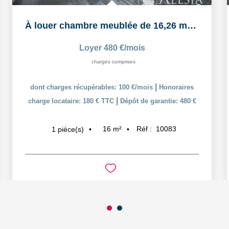
À louer chambre meublée de 16,26 m² dans un logement...
Loyer 480 €/mois
charges comprises
|
dont charges récupérables: 100 €/mois
Honoraires
|
charge locataire: 180 € TTC
Dépôt de garantie: 480 €
16
m²
Réf :
10083
1
pièce(s)