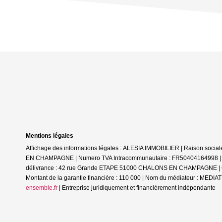
Mentions légales
Affichage des informations légales : ALESIA IMMOBILIER | Raison soc
EN CHAMPAGNE | Numero TVA Intracommunautaire : FR50404164998 | Form
délivrance : 42 rue Grande ETAPE 51000 CHALONS EN CHAMPAGNE | Cais
Montant de la garantie financière : 110 000 | Nom du médiateur : ME
ensemble.fr
|
Entreprise juridiquement et financièrement indépendante