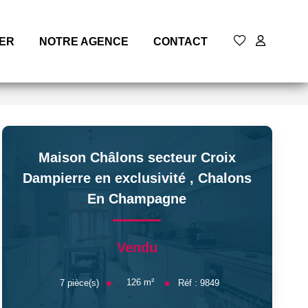
MER
NOTRE AGENCE
CONTACT
Maison Châlons secteur Croix
Dampierre en exclusivité
,
Chalons
En Champagne
Vendu
126
m²
7
pièce(s)
Réf :
9849