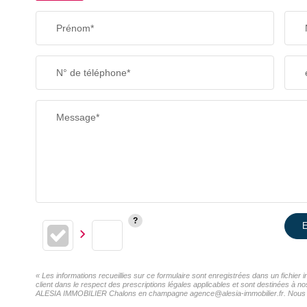
Prénom*
N° de téléphone*
Message*
E
« Les informations recueillies sur ce formulaire sont enregistrées dans un fichi
client dans le respect des prescriptions légales applicables et sont destinées à n
ALESIA IMMOBILIER Chalons en champagne agence@alesia-immobilier.fr. Nous vous i