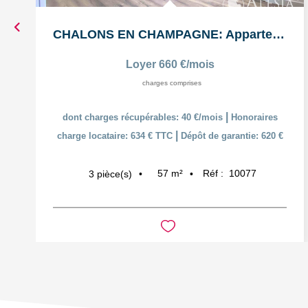
CHALONS EN CHAMPAGNE: Appartement T3 en duplex
Loyer 660 €/mois
charges comprises
|
dont charges récupérables: 40 €/mois
Honoraires
|
charge locataire: 634 € TTC
Dépôt de garantie: 620 €
57
m²
Réf :
10077
3
pièce(s)