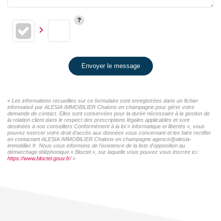
Envoyer le message
« Les informations recueillies sur ce formulaire sont enregistrées dans un fichier
informatisé par ALESIA IMMOBILIER Chalons en champagne pour gérer votre
demande de contact. Elles sont conservées pour la durée nécessaire à la gestion de
la relation client dans le respect des prescriptions légales applicables et sont
destinées à nos conseillers Conformément à la loi « informatique et libertés », vous
pouvez exercer votre droit d'accès aux données vous concernant et les faire rectifier
en contactant ALESIA IMMOBILIER Chalons en champagne agence@alesia-
immobilier.fr. Nous vous informons de l'existence de la liste d'opposition au
démarchage téléphonique « Bloctel », sur laquelle vous pouvez vous inscrire ici :
https://www.bloctel.gouv.fr/
»