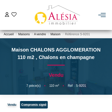
ACHETER
Accueil
Maisons
A vendre
Maison
Référence S-9201
LOUER
Maison CHALONS AGGLOMERATION
BIENS VENDUS / LOUÉS
110 m2
,
Chalons en champagne
ESTIMER
Vendu
NOTRE AGENCE
7
pièce(s)
•
110
m²
•
Réf : S-9201
Qui Sommes Nous
Vendu
Compromis signé