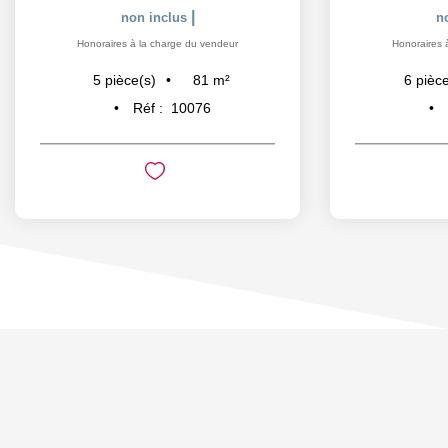
|
non inclus
n
Honoraires à la charge du vendeur
Honoraires 
81
m²
5
pièce(s)
6
pièce
Réf :
10076