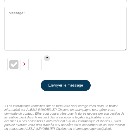
Message*
Envoyer le message
« Les informations recueillies sur ce formulaire sont enregistrées dans un fichier
informatisé par ALESIA IMMOBILIER Chalons en champagne pour gérer votre
demande de contact. Elles sont conservées pour la durée nécessaire à la gestion de
la relation client dans le respect des prescriptions légales applicables et sont
destinées à nos conseillers Conformément à la loi « informatique et libertés », vous
pouvez exercer votre droit d'accès aux données vous concernant et les faire rectifier
en contactant ALESIA IMMOBILIER Chalons en champagne agence@alesia-