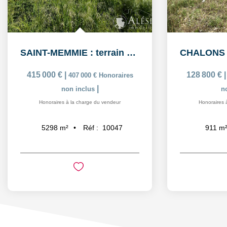
SAINT-MEMMIE : terrain à bâtir
415 000 €
|
128 800 €
407 000 €
Honoraires
|
non inclus
n
Honoraires à la charge du vendeur
Honoraires 
Réf :
10047
5298
m²
911
m