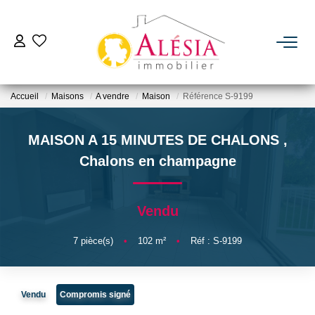
ACHETER
Accueil
Maisons
A vendre
Maison
Référence S-9199
LOUER
MAISON A 15 MINUTES DE CHALONS
,
BIENS VENDUS / LOUÉS
Chalons en champagne
ESTIMER
Vendu
NOTRE AGENCE
7
pièce(s)
•
102
m²
•
Réf : S-9199
Qui Sommes Nous
Vendu
Compromis signé