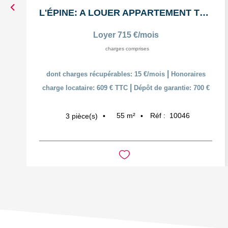
L'ÉPINE: A LOUER APPARTEMENT T3 55,38m² AVEC COUR ET PLACE...
Loyer 715 €/mois
charges comprises
|
dont charges récupérables: 15 €/mois
Honoraires
|
charge locataire: 609 € TTC
Dépôt de garantie: 700 €
55
m²
Réf :
10046
3
pièce(s)