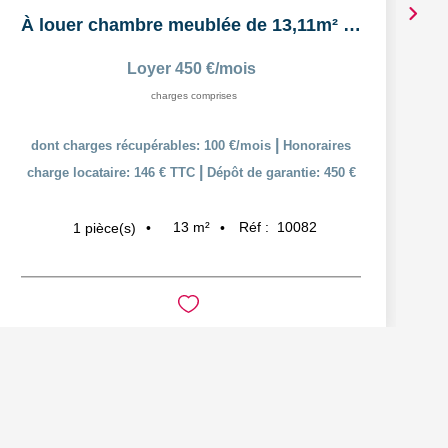
À louer chambre meublée de 13,11m² dans un logement...
Loyer 450 €/mois
charges comprises
|
dont charges récupérables: 100 €/mois
Honoraires
|
charge locataire: 146 € TTC
Dépôt de garantie: 450 €
13
m²
Réf :
10082
1
pièce(s)