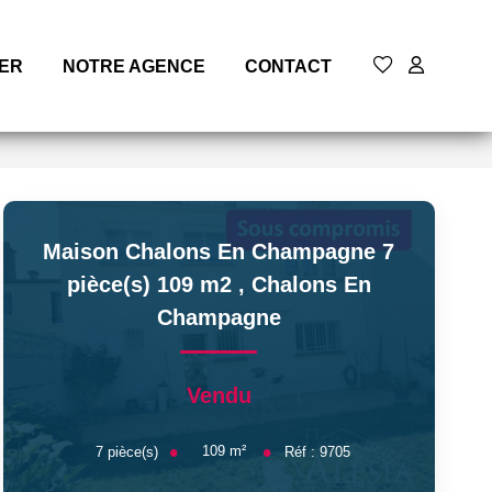
MER
NOTRE AGENCE
CONTACT
Maison Chalons En Champagne 7
pièce(s) 109 m2
,
Chalons En
Champagne
Vendu
109
m²
7
pièce(s)
Réf :
9705