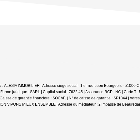
iale : ALESIA IMMOBILIER | Adresse siège social : 1ter rue Léon Bourgeois - 
e juridique : SARL | Capital social : 7622.45 | Assurance RCP : NC |
Carte T :
se de garantie financière : SOCAF. | N° de caisse de garantie : SP1844 | Adr
DIATION VIVONS MIEUX ENSEMBLE | Adresse du médiateur : 2 impasse de Beauregar