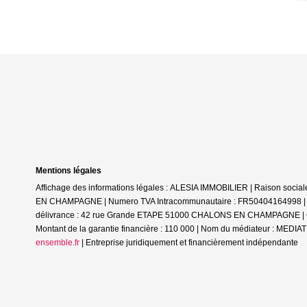
Mentions légales
Affichage des informations légales : ALESIA IMMOBILIER | Raison soc
EN CHAMPAGNE | Numero TVA Intracommunautaire : FR50404164998 | Form
délivrance : 42 rue Grande ETAPE 51000 CHALONS EN CHAMPAGNE | Cais
Montant de la garantie financière : 110 000 | Nom du médiateur : ME
ensemble.fr
|
Entreprise juridiquement et financièrement indépendante