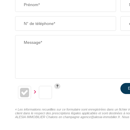
Prénom*
N° de téléphone*
Message*
E
« Les informations recueillies sur ce formulaire sont enregistrées dans un fichi
client dans le respect des prescriptions légales applicables et sont destinées à n
ALESIA IMMOBILIER Chalons en champagne agence@alesia-immobilier.fr. Nous vous i