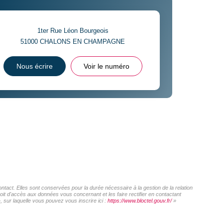
1ter Rue Léon Bourgeois
51000
CHALONS EN CHAMPAGNE
Nous écrire
Voir le numéro
act. Elles sont conservées pour la durée nécessaire à la gestion de la relation
roit d'accès aux données vous concernant et les faire rectifier en contactant
sur laquelle vous pouvez vous inscrire ici :
https://www.bloctel.gouv.fr/
»