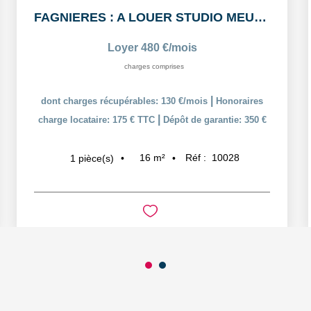
FAGNIERES : A LOUER STUDIO MEUBLÉ
Loyer 480 €/mois
charges comprises
|
dont charges récupérables: 130 €/mois
Honoraires
|
charge locataire: 175 € TTC
Dépôt de garantie: 350 €
16
m²
Réf :
10028
1
pièce(s)