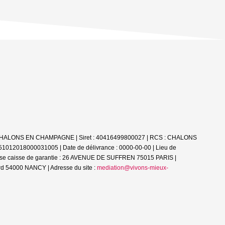
51000 CHALONS EN CHAMPAGNE | Siret : 40416499800027 | RCS : CHALONS
 51012018000031005 | Date de délivrance : 0000-00-00 | Lieu de
esse caisse de garantie : 26 AVENUE DE SUFFREN 75015 PARIS |
d 54000 NANCY | Adresse du site :
mediation@vivons-mieux-