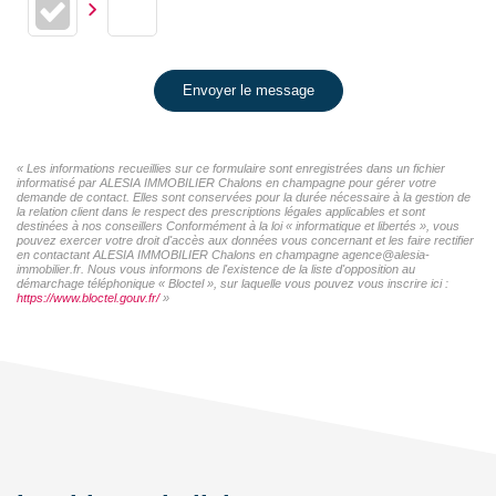
Envoyer le message
« Les informations recueillies sur ce formulaire sont enregistrées dans un fichier
informatisé par ALESIA IMMOBILIER Chalons en champagne pour gérer votre
demande de contact. Elles sont conservées pour la durée nécessaire à la gestion de
la relation client dans le respect des prescriptions légales applicables et sont
destinées à nos conseillers Conformément à la loi « informatique et libertés », vous
pouvez exercer votre droit d'accès aux données vous concernant et les faire rectifier
en contactant ALESIA IMMOBILIER Chalons en champagne agence@alesia-
immobilier.fr. Nous vous informons de l'existence de la liste d'opposition au
démarchage téléphonique « Bloctel », sur laquelle vous pouvez vous inscrire ici :
https://www.bloctel.gouv.fr/
»