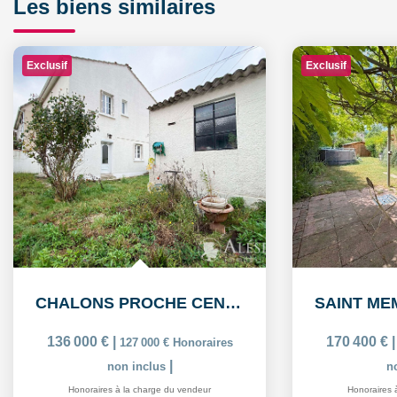
Les biens similaires
Exclusif
Exclusif
CHALONS PROCHE CENTRE: Maison de 5 pièces avec garage
136 000 €
|
170 400 €
127 000 €
Honoraires
|
non inclus
n
Honoraires à la charge du vendeur
Honoraires 