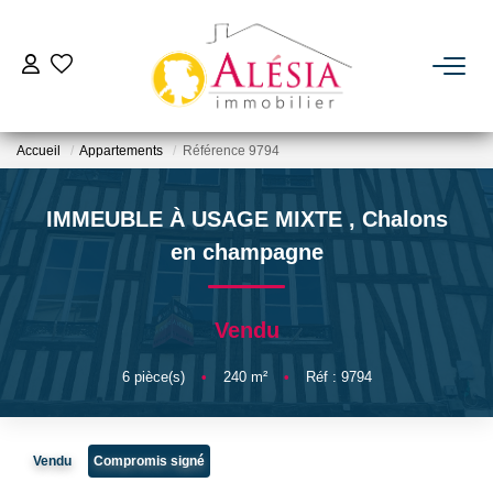
ACHETER
Accueil
Appartements
Référence 9794
LOUER
IMMEUBLE À USAGE MIXTE
,
Chalons
BIENS VENDUS / LOUÉS
en champagne
ESTIMER
Vendu
NOTRE AGENCE
6
pièce(s)
•
240
m²
•
Réf : 9794
Qui Sommes Nous
Vendu
Compromis signé