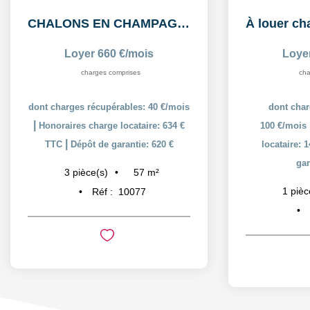
CHALONS EN CHAMPAGNE: Appartement T3 en duplex
Loyer 660 €/mois
Loye
charges comprises
cha
dont charges récupérables: 40 €/mois
dont char
|
Honoraires charge locataire: 634 €
100 €/mois
|
TTC
Dépôt de garantie: 620 €
locataire: 
gar
57
m²
3
pièce(s)
1
pièc
Réf :
10077