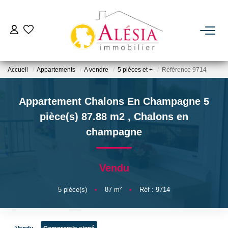
ACHETER
Accueil
Appartements
A vendre
5 pièces et +
Référence 9714
LOUER
Appartement Chalons En Champagne 5
BIENS VENDUS / LOUÉS
pièce(s) 87.88 m2
,
Chalons en
champagne
ESTIMER
Vendu
NOTRE AGENCE
5
pièce(s)
•
87
m²
•
Réf : 9714
Qui Sommes Nous