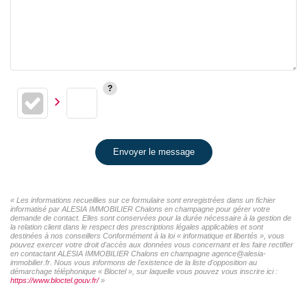
Envoyer le message
« Les informations recueillies sur ce formulaire sont enregistrées dans un fichier
informatisé par ALESIA IMMOBILIER Chalons en champagne pour gérer votre
demande de contact. Elles sont conservées pour la durée nécessaire à la gestion de
la relation client dans le respect des prescriptions légales applicables et sont
destinées à nos conseillers Conformément à la loi « informatique et libertés », vous
pouvez exercer votre droit d'accès aux données vous concernant et les faire rectifier
en contactant ALESIA IMMOBILIER Chalons en champagne agence@alesia-
immobilier.fr. Nous vous informons de l'existence de la liste d'opposition au
démarchage téléphonique « Bloctel », sur laquelle vous pouvez vous inscrire ici :
https://www.bloctel.gouv.fr/
»