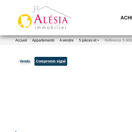
ACH
Accueil
Appartements
A vendre
5 pièces et +
Référence S-90
Vendu
Compromis signé