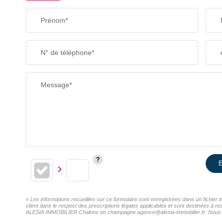
Prénom*
N° de téléphone*
Message*
E
« Les informations recueillies sur ce formulaire sont enregistrées dans un fichi
client dans le respect des prescriptions légales applicables et sont destinées à n
ALESIA IMMOBILIER Chalons en champagne agence@alesia-immobilier.fr. Nous vous i