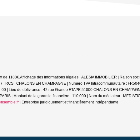
nt de 1188€.
Affichage des informations légales : ALESIA IMMOBILIER | Raison soci
 RCS : CHALONS EN CHAMPAGNE | Numero TVA Intracommunautaire : FR5040416499
0-00 | Lieu de délivrance : 42 rue Grande ETAPE 51000 CHALONS EN CHAMPAGNE | C
RIS | Montant de la garantie financière : 110 000 | Nom du médiateur : MEDI
nsemble.fr
|
Entreprise juridiquement et financièrement indépendante