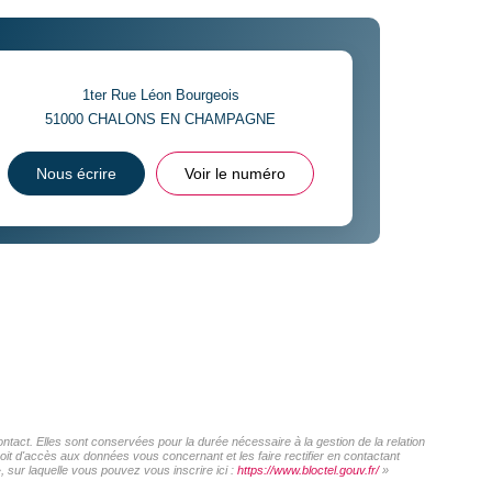
1ter Rue Léon Bourgeois
51000
CHALONS EN CHAMPAGNE
Nous écrire
Voir le numéro
act. Elles sont conservées pour la durée nécessaire à la gestion de la relation
roit d'accès aux données vous concernant et les faire rectifier en contactant
sur laquelle vous pouvez vous inscrire ici :
https://www.bloctel.gouv.fr/
»