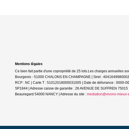
Mentions légales
Ce bien fait partie d'une copropriété de 25 lots.Les charges annuelles so
Bourgeois - 51000 CHALONS EN CHAMPAGNE | Siret : 40416499800027 |
RCP : NC |
Carte T : 51012018000031005 | Date de délivrance : 0000-0
SP1844 | Adresse caisse de garantie : 26 AVENUE DE SUFFREN 75015 PA
Beauregard 54000 NANCY | Adresse du site :
mediation@vivons-mieux-e