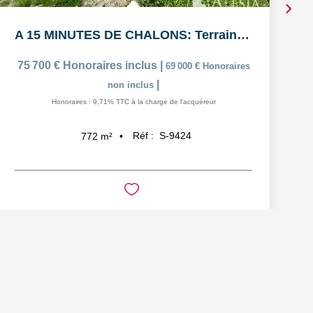
A 15 MINUTES DE CHALONS: Terrain à bâtir viabilisé de 772m²
75 700 €
Honoraires inclus
|
69 000 €
Honoraires
|
non inclus
Honoraires : 9,71% TTC à la charge de l'acquéreur
Réf :
S-9424
772
m²