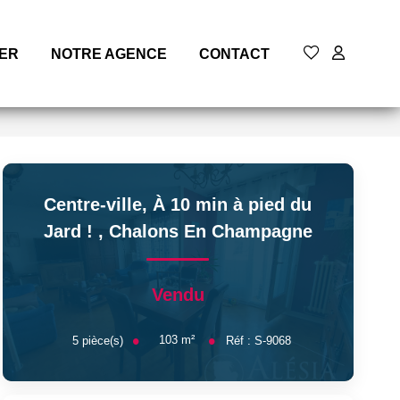
MER
NOTRE AGENCE
CONTACT
Centre-ville, À 10 min à pied du
Jard !
,
Chalons En Champagne
Vendu
103
m²
5
pièce(s)
Réf :
S-9068