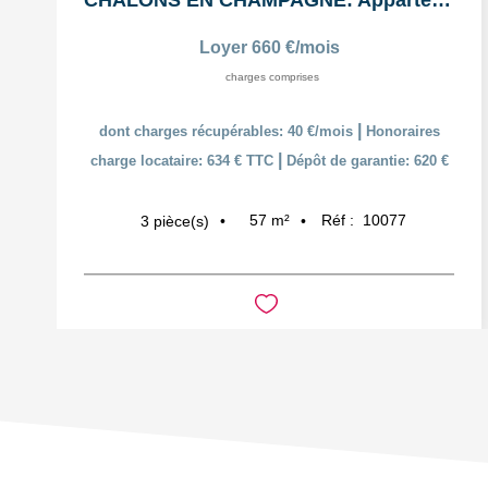
CHALONS EN CHAMPAGNE: Appartement T3 en duplex
Loyer 660 €/mois
charges comprises
|
dont charges récupérables: 40 €/mois
Honoraires
|
charge locataire: 634 € TTC
Dépôt de garantie: 620 €
57
m²
Réf :
10077
3
pièce(s)