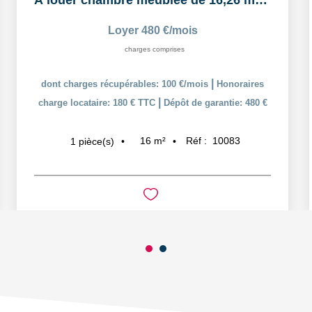
À louer chambre meublée de 16,26 m² dans un logement...
Loyer 480 €/mois
charges comprises
|
dont charges récupérables: 100 €/mois
Honoraires
|
charge locataire: 180 € TTC
Dépôt de garantie: 480 €
16
m²
Réf :
10083
1
pièce(s)