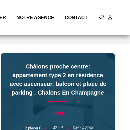
MER
NOTRE AGENCE
CONTACT
Châlons proche centre:
appartement type 2 en résidence
avec ascenseur, balcon et place de
parking
,
Chalons En Champagne
Loué
42
m²
2
pièce(s)
Réf :
A2749