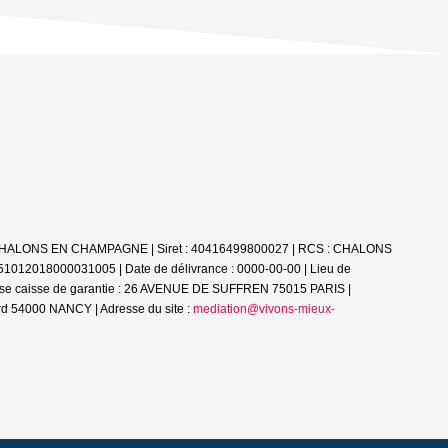
51000 CHALONS EN CHAMPAGNE | Siret : 40416499800027 | RCS : CHALONS
 51012018000031005 | Date de délivrance : 0000-00-00 | Lieu de
esse caisse de garantie : 26 AVENUE DE SUFFREN 75015 PARIS |
d 54000 NANCY | Adresse du site :
mediation@vivons-mieux-