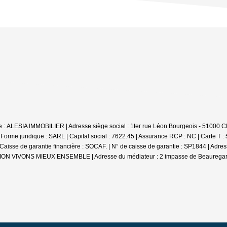
iale : ALESIA IMMOBILIER | Adresse siège social : 1ter rue Léon Bourgeois - 
e juridique : SARL | Capital social : 7622.45 | Assurance RCP : NC |
Carte T :
se de garantie financière : SOCAF. | N° de caisse de garantie : SP1844 | Adr
DIATION VIVONS MIEUX ENSEMBLE | Adresse du médiateur : 2 impasse de Beauregar