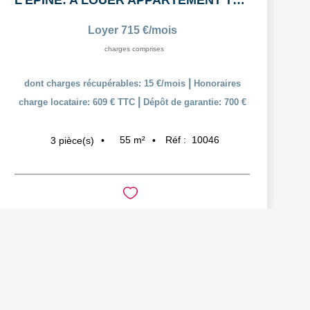
L'ÉPINE: A LOUER APPARTEMENT T3 55,38m² AVEC COUR ET PLACE...
Loyer 715 €/mois
charges comprises
|
dont charges récupérables: 15 €/mois
Honoraires
|
charge locataire: 609 € TTC
Dépôt de garantie: 700 €
55
m²
Réf :
10046
3
pièce(s)