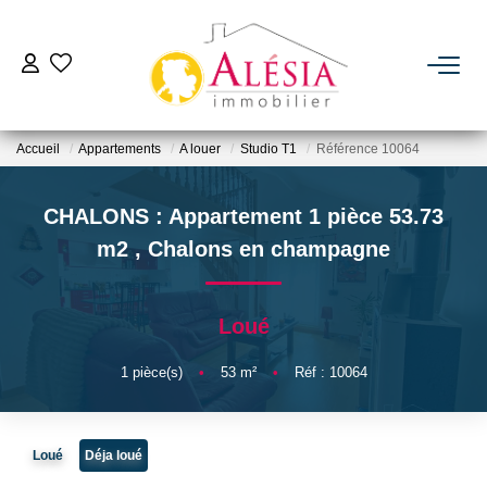
ACHETER
Accueil
Appartements
A louer
Studio T1
Référence 10064
LOUER
CHALONS : Appartement 1 pièce 53.73
BIENS VENDUS / LOUÉS
m2
,
Chalons en champagne
ESTIMER
Loué
NOTRE AGENCE
1
pièce(s)
•
53
m²
•
Réf : 10064
Qui Sommes Nous
Loué
Déja loué