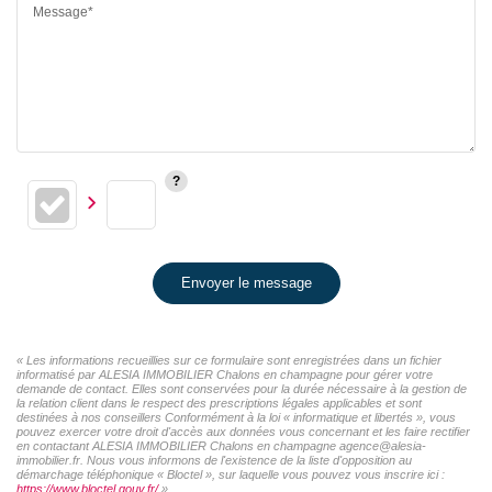
Message*
Envoyer le message
« Les informations recueillies sur ce formulaire sont enregistrées dans un fichier
informatisé par ALESIA IMMOBILIER Chalons en champagne pour gérer votre
demande de contact. Elles sont conservées pour la durée nécessaire à la gestion de
la relation client dans le respect des prescriptions légales applicables et sont
destinées à nos conseillers Conformément à la loi « informatique et libertés », vous
pouvez exercer votre droit d'accès aux données vous concernant et les faire rectifier
en contactant ALESIA IMMOBILIER Chalons en champagne agence@alesia-
immobilier.fr. Nous vous informons de l'existence de la liste d'opposition au
démarchage téléphonique « Bloctel », sur laquelle vous pouvez vous inscrire ici :
https://www.bloctel.gouv.fr/
»