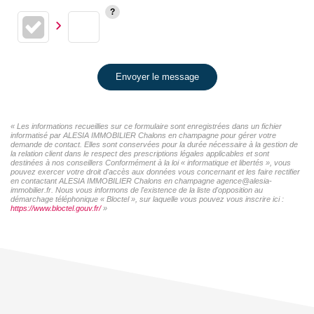
Envoyer le message
« Les informations recueillies sur ce formulaire sont enregistrées dans un fichier
informatisé par ALESIA IMMOBILIER Chalons en champagne pour gérer votre
demande de contact. Elles sont conservées pour la durée nécessaire à la gestion de
la relation client dans le respect des prescriptions légales applicables et sont
destinées à nos conseillers Conformément à la loi « informatique et libertés », vous
pouvez exercer votre droit d'accès aux données vous concernant et les faire rectifier
en contactant ALESIA IMMOBILIER Chalons en champagne agence@alesia-
immobilier.fr. Nous vous informons de l'existence de la liste d'opposition au
démarchage téléphonique « Bloctel », sur laquelle vous pouvez vous inscrire ici :
https://www.bloctel.gouv.fr/
»