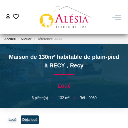
ACHETER
Accueil
A louer
Référence 9989
LOUER
Maison de 130m² habitable de plain-pied
BIENS VENDUS / LOUÉS
à RECY
,
Recy
ESTIMER
Loué
NOTRE AGENCE
6
pièce(s)
•
132
m²
•
Réf : 9989
Qui Sommes Nous
Loué
Déja loué