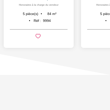
Honoraires à la charge du vendeur
Honoraires 
84
m²
5
pièce(s)
5
pièc
Réf :
9994