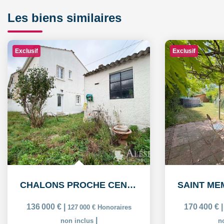
Les biens similaires
Exclusif
Exclusif
CHALONS PROCHE CENTRE: Maison de 5 pièces avec garage
136 000 €
|
170 400 €
127 000 €
Honoraires
|
non inclus
n