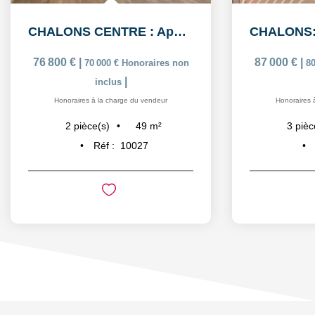
CHALONS CENTRE : Appartement duplex de 49,33m²
76 800 €
|
87 000 €
|
70 000 €
Honoraires non
80
|
inclus
Honoraires à la charge du vendeur
Honoraires 
49
m²
2
pièce(s)
3
pièc
Réf :
10027