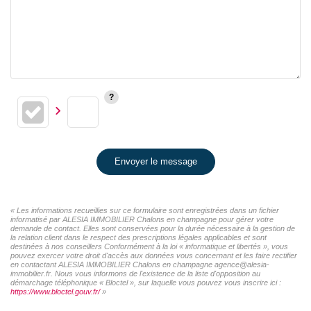
Envoyer le message
« Les informations recueillies sur ce formulaire sont enregistrées dans un fichier
informatisé par ALESIA IMMOBILIER Chalons en champagne pour gérer votre
demande de contact. Elles sont conservées pour la durée nécessaire à la gestion de
la relation client dans le respect des prescriptions légales applicables et sont
destinées à nos conseillers Conformément à la loi « informatique et libertés », vous
pouvez exercer votre droit d'accès aux données vous concernant et les faire rectifier
en contactant ALESIA IMMOBILIER Chalons en champagne agence@alesia-
immobilier.fr. Nous vous informons de l'existence de la liste d'opposition au
démarchage téléphonique « Bloctel », sur laquelle vous pouvez vous inscrire ici :
https://www.bloctel.gouv.fr/
»