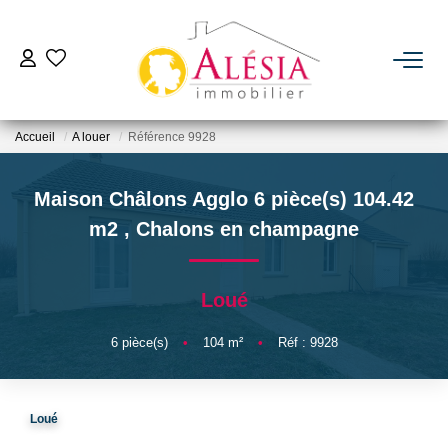
ACHETER
Accueil
A louer
Référence 9928
LOUER
Maison Châlons Agglo 6 pièce(s) 104.42
BIENS VENDUS / LOUÉS
m2
,
Chalons en champagne
ESTIMER
Loué
NOTRE AGENCE
6
pièce(s)
•
104
m²
•
Réf : 9928
Qui Sommes Nous
Loué