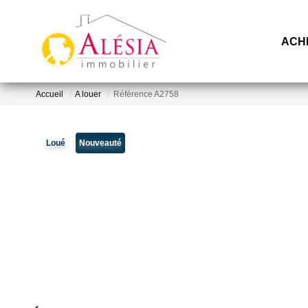
ACH
Accueil
A louer
Référence A2758
Loué
Nouveauté