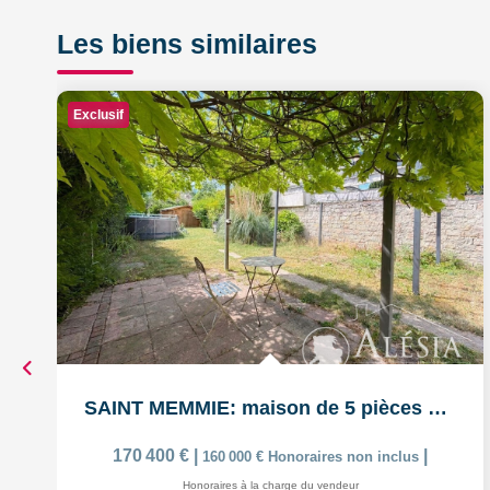
Les biens similaires
Exclusif
SAINT MEMMIE: maison de 5 pièces sur 574m² de parcelle de...
170 400 €
|
|
160 000 €
Honoraires non inclus
Honoraires à la charge du vendeur