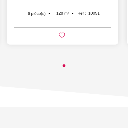
128
m²
Réf :
10051
6
pièce(s)