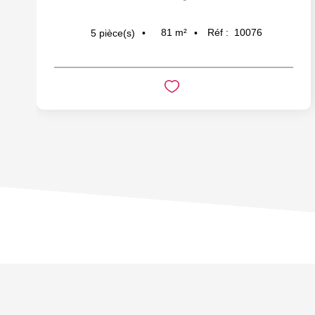
81
m²
Réf :
10076
5
pièce(s)