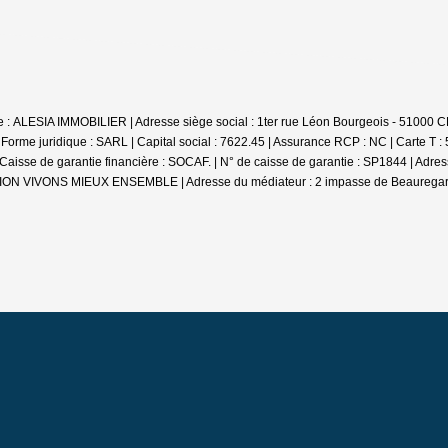
iale : ALESIA IMMOBILIER | Adresse siège social : 1ter rue Léon Bourgeois - 
e juridique : SARL | Capital social : 7622.45 | Assurance RCP : NC |
Carte T :
se de garantie financière : SOCAF. | N° de caisse de garantie : SP1844 | Adr
DIATION VIVONS MIEUX ENSEMBLE | Adresse du médiateur : 2 impasse de Beauregar