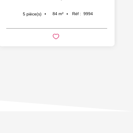
84
m²
Réf :
9994
5
pièce(s)