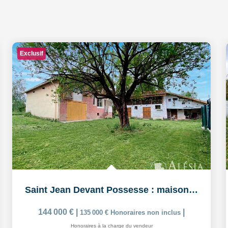
Exclusif
Saint Jean Devant Possesse : maison de charme avec...
144 000 €
|
|
135 000 €
Honoraires non inclus
Honoraires à la charge du vendeur