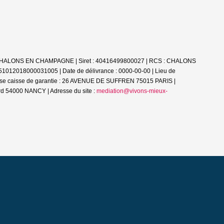
51000 CHALONS EN CHAMPAGNE | Siret : 40416499800027 | RCS : CHALONS
 51012018000031005 | Date de délivrance : 0000-00-00 | Lieu de
esse caisse de garantie : 26 AVENUE DE SUFFREN 75015 PARIS |
d 54000 NANCY | Adresse du site :
mediation@vivons-mieux-