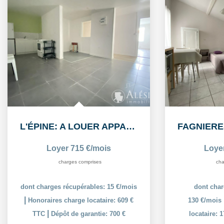
L'ÉPINE: A LOUER APPARTEMENT T3 55,38m² AVEC COUR ET PLACE...
Loyer 715 €/mois
Loye
charges comprises
cha
dont charges récupérables: 15 €/mois
dont char
|
Honoraires charge locataire: 609 €
130 €/mois
|
TTC
Dépôt de garantie: 700 €
locataire: 