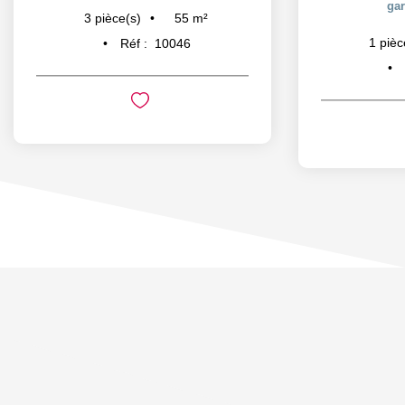
gar
55
m²
3
pièce(s)
1
pièc
Réf :
10046