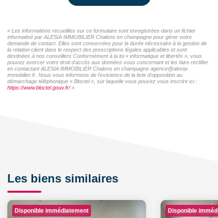
« Les informations recueillies sur ce formulaire sont enregistrées dans un fichier
informatisé par ALESIA IMMOBILIER Chalons en champagne pour gérer votre
demande de contact. Elles sont conservées pour la durée nécessaire à la gestion de
la relation client dans le respect des prescriptions légales applicables et sont
destinées à nos conseillers Conformément à la loi « informatique et libertés », vous
pouvez exercer votre droit d'accès aux données vous concernant et les faire rectifier
en contactant ALESIA IMMOBILIER Chalons en champagne agence@alesia-
immobilier.fr. Nous vous informons de l'existence de la liste d'opposition au
démarchage téléphonique « Bloctel », sur laquelle vous pouvez vous inscrire ici :
https://www.bloctel.gouv.fr/
»
Les biens similaires
Disponible immédiatement
Disponible imméd