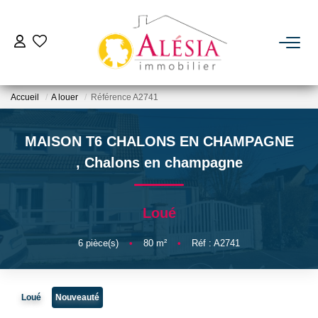
ACHETER
Accueil
A louer
Référence A2741
LOUER
MAISON T6 CHALONS EN CHAMPAGNE
BIENS VENDUS / LOUÉS
,
Chalons en champagne
ESTIMER
Loué
NOTRE AGENCE
6
pièce(s)
•
80
m²
•
Réf : A2741
Qui Sommes Nous
Loué
Nouveauté