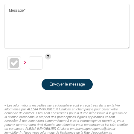
Message*
Envoyer le message
« Les informations recueillies sur ce formulaire sont enregistrées dans un fichier
informatisé par ALESIA IMMOBILIER Chalons en champagne pour gérer votre
demande de contact. Elles sont conservées pour la durée nécessaire à la gestion de
la relation client dans le respect des prescriptions légales applicables et sont
destinées à nos conseillers Conformément à la loi « informatique et libertés », vous
pouvez exercer votre droit d'accès aux données vous concernant et les faire rectifier
en contactant ALESIA IMMOBILIER Chalons en champagne agence@alesia-
immobilier.fr. Nous vous informons de l'existence de la liste d'opposition au