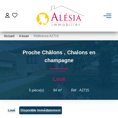
ACHETER
Accueil
A louer
Référence A2715
LOUER
Proche Châlons
,
Chalons en
BIENS VENDUS / LOUÉS
champagne
ESTIMER
Loué
NOTRE AGENCE
5
pièce(s)
•
94
m²
•
Réf : A2715
Qui Sommes Nous
Loué
Disponible immédiatement