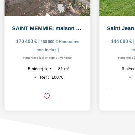
SAINT MEMMIE: maison de 5 pièces sur 574m² de parcelle de...
170 400 €
|
144 000 €
160 000 €
Honoraires
|
non inclus
n
Honoraires à la charge du vendeur
Honoraires 
81
m²
5
pièce(s)
6
pièce
Réf :
10076