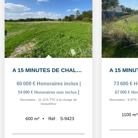
A 15 MINUTES DE CHALONS: Terrain à bâtir viabilisé de 600m²
60 000 €
Honoraires inclus
|
73 680 €
H
|
54 000 €
Honoraires non inclus
67 000 €
Hon
Honoraires : 11,11% TTC à la charge de
Honoraires : 9,97% 
l'acquéreur
1100
m²
Réf :
S-9423
600
m²