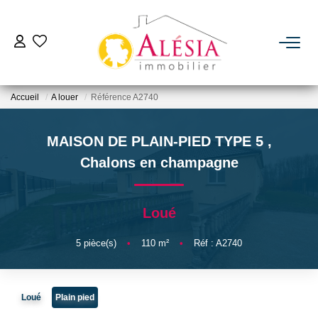
ACHETER
Accueil
A louer
Référence A2740
LOUER
MAISON DE PLAIN-PIED TYPE 5
,
BIENS VENDUS / LOUÉS
Chalons en champagne
ESTIMER
Loué
NOTRE AGENCE
5
pièce(s)
•
110
m²
•
Réf : A2740
Qui Sommes Nous
Loué
Plain pied