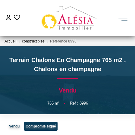
ACHETER
Accueil
constructibles
Référence 8996
LOUER
Terrain Chalons En Champagne 765 m2
,
BIENS VENDUS / LOUÉS
Chalons en champagne
ESTIMER
Vendu
NOTRE AGENCE
765
m²
•
Réf : 8996
Qui Sommes Nous
Vendu
Compromis signé