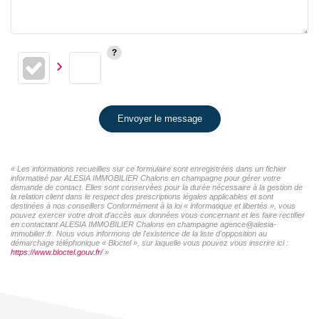
Envoyer le message
« Les informations recueillies sur ce formulaire sont enregistrées dans un fichier
informatisé par ALESIA IMMOBILIER Chalons en champagne pour gérer votre
demande de contact. Elles sont conservées pour la durée nécessaire à la gestion de
la relation client dans le respect des prescriptions légales applicables et sont
destinées à nos conseillers Conformément à la loi « informatique et libertés », vous
pouvez exercer votre droit d'accès aux données vous concernant et les faire rectifier
en contactant ALESIA IMMOBILIER Chalons en champagne agence@alesia-
immobilier.fr. Nous vous informons de l'existence de la liste d'opposition au
démarchage téléphonique « Bloctel », sur laquelle vous pouvez vous inscrire ici :
https://www.bloctel.gouv.fr/
»