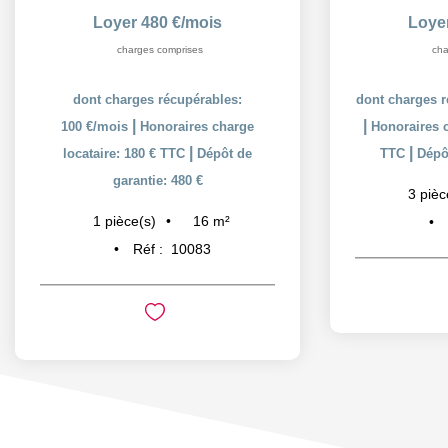
Loyer 480 €/mois
Loye
charges comprises
cha
dont charges récupérables:
dont charges r
|
|
100 €/mois
Honoraires charge
Honoraires c
|
|
locataire: 180 € TTC
Dépôt de
TTC
Dépôt
garantie: 480 €
3
pièc
16
m²
1
pièce(s)
Réf :
10083