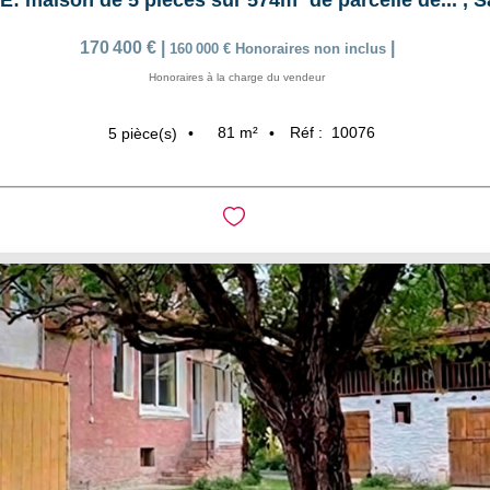
 maison de 5 pièces sur 574m² de parcelle de...
,
S
170 400 €
|
|
160 000 €
Honoraires non inclus
Honoraires à la charge du vendeur
81
m²
Réf :
10076
5
pièce(s)