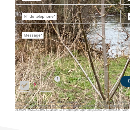
N° de téléphone*
Message*
E
« Les informations recueillies sur ce formulaire sont enregistrées dans un fichi
client dans le respect des prescriptions légales applicables et sont destinées à n
ALESIA IMMOBILIER Chalons en champagne agence@alesia-immobilier.fr. Nous vous i