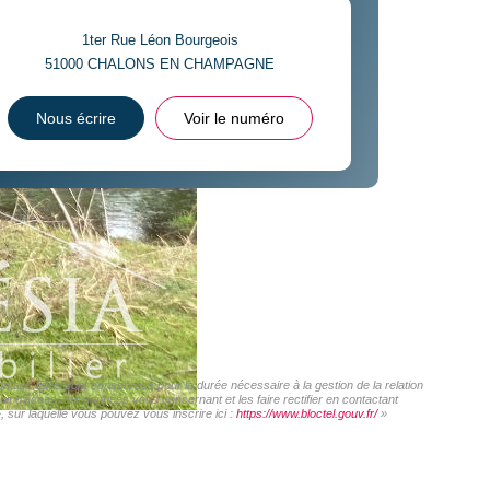
1ter Rue Léon Bourgeois
51000
CHALONS EN CHAMPAGNE
Nous écrire
Voir le numéro
act. Elles sont conservées pour la durée nécessaire à la gestion de la relation
roit d'accès aux données vous concernant et les faire rectifier en contactant
sur laquelle vous pouvez vous inscrire ici :
https://www.bloctel.gouv.fr/
»