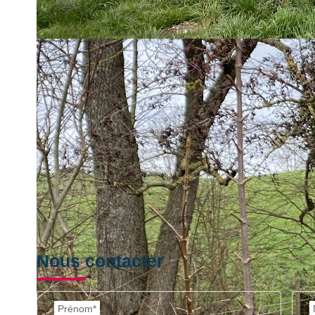
Surface constructible 1 557m², surface totale de la parcell
NOUVEAU
Impri
Nos honoraires
Nous contacter
Prénom*