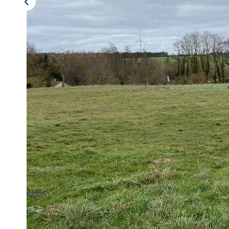
Description
Réf : 9758
Réf. 9758 : EXCLUSIVITÉ Vallée de la Coole. À 20 minutes du c