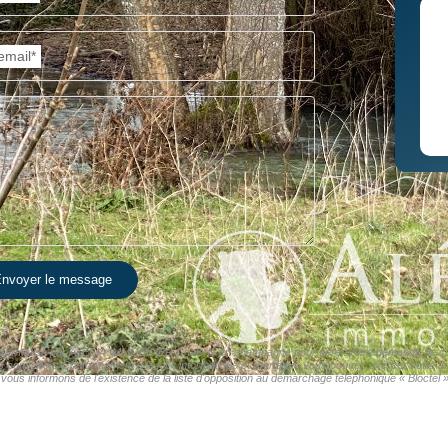
email*
nvoyer le message
er informatisé par ALESIA IMMOBILIER Chalons en champagne pour gérer votre demande de cont
os conseillers Conformément à la loi « informatique et libertés », vous pouvez exercer votre d
nformons de l'existence de la liste d'opposition au démarchage téléphonique « Bloctel », 