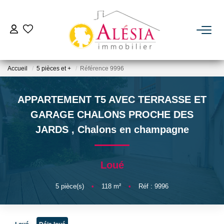
ACHETER
Accueil
5 pièces et +
Référence 9996
LOUER
APPARTEMENT T5 AVEC TERRASSE ET
BIENS VENDUS / LOUÉS
GARAGE CHALONS PROCHE DES
JARDS
,
Chalons en champagne
ESTIMER
Loué
NOTRE AGENCE
5
pièce(s)
•
118
m²
•
Réf : 9996
Qui Sommes Nous