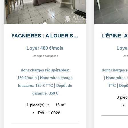
FAGNIERES : A LOUER STUDIO MEUBLÉ
Loyer 480 €/mois
Loye
charges comprises
cha
dont charges récupérables:
dont charges r
|
|
130 €/mois
Honoraires charge
Honoraires c
|
|
locataire: 175 € TTC
Dépôt de
TTC
Dépôt
garantie: 350 €
3
pièc
16
m²
1
pièce(s)
Réf :
10028