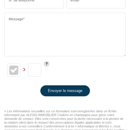
N° de téléphone*
email*
Message*
Envoyer le message
« Les informations recueillies sur ce formulaire sont enregistrées dans un fichier
informatisé par ALESIA IMMOBILIER Chalons en champagne pour gérer votre
demande de contact. Elles sont conservées pour la durée nécessaire à la gestion de
la relation client dans le respect des prescriptions légales applicables et sont
destinées à nos conseillers Conformément à la loi « informatique et libertés », vous
pouvez exercer votre droit d'accès aux données vous concernant et les faire rectifier