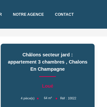
R
NOTRE AGENCE
CONTACT
Châlons secteur jard :
appartement 3 chambres
,
Chalons
En Champagne
Loué
64
m²
4
pièce(s)
Réf :
10022