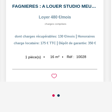
FAGNIERES : A LOUER STUDIO MEUBLÉ
Loyer 480 €/mois
charges comprises
|
dont charges récupérables: 130 €/mois
Honoraires
|
charge locataire: 175 € TTC
Dépôt de garantie: 350 €
16
m²
Réf :
10028
1
pièce(s)