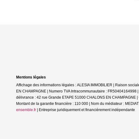
Mentions légales
Affichage des informations légales : ALESIA IMMOBILIER | Raison soc
EN CHAMPAGNE | Numero TVA Intracommunautaire : FR50404164998 | Form
délivrance : 42 rue Grande ETAPE 51000 CHALONS EN CHAMPAGNE | Cais
Montant de la garantie financière : 110 000 | Nom du médiateur : ME
ensemble.fr
|
Entreprise juridiquement et financièrement indépendante