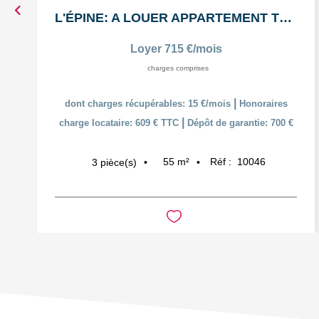
L'ÉPINE: A LOUER APPARTEMENT T3 55,38m² AVEC COUR ET PLACE...
Loyer 715 €/mois
charges comprises
|
dont charges récupérables: 15 €/mois
Honoraires
|
charge locataire: 609 € TTC
Dépôt de garantie: 700 €
55
m²
Réf :
10046
3
pièce(s)