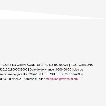
51000 CHALONS EN CHAMPAGNE | Siret : 40416499800027 | RCS : CHALONS
 51012018000031005 | Date de délivrance : 0000-00-00 | Lieu de
esse caisse de garantie : 26 AVENUE DE SUFFREN 75015 PARIS |
d 54000 NANCY | Adresse du site :
mediation@vivons-mieux-