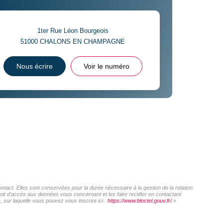
1ter Rue Léon Bourgeois
51000
CHALONS EN CHAMPAGNE
Nous écrire
Voir le numéro
act. Elles sont conservées pour la durée nécessaire à la gestion de la relation
roit d'accès aux données vous concernant et les faire rectifier en contactant
sur laquelle vous pouvez vous inscrire ici :
https://www.bloctel.gouv.fr/
»