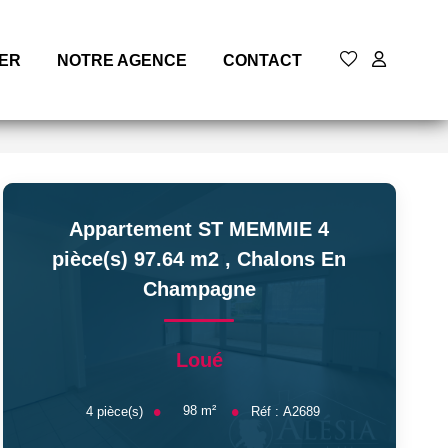
MER
NOTRE AGENCE
CONTACT
Appartement ST MEMMIE 4
pièce(s) 97.64 m2
,
Chalons En
Champagne
Loué
98
m²
4
pièce(s)
Réf :
A2689