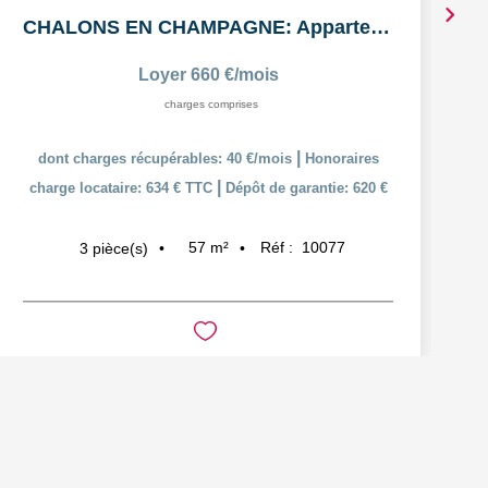
CHALONS EN CHAMPAGNE: Appartement T3 en duplex
Loyer 660 €/mois
charges comprises
|
dont charges récupérables: 40 €/mois
Honoraires
|
charge locataire: 634 € TTC
Dépôt de garantie: 620 €
57
m²
Réf :
10077
3
pièce(s)