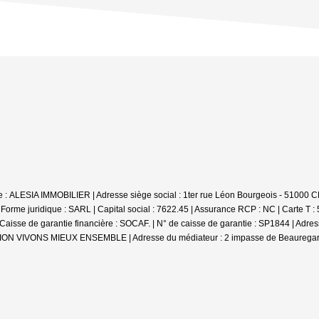
iale : ALESIA IMMOBILIER | Adresse siège social : 1ter rue Léon Bourgeois - 
e juridique : SARL | Capital social : 7622.45 | Assurance RCP : NC |
Carte T :
se de garantie financière : SOCAF. | N° de caisse de garantie : SP1844 | Adr
DIATION VIVONS MIEUX ENSEMBLE | Adresse du médiateur : 2 impasse de Beauregar