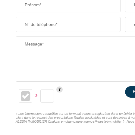
Prénom*
N° de téléphone*
Message*
E
« Les informations recueillies sur ce formulaire sont enregistrées dans un fichi
client dans le respect des prescriptions légales applicables et sont destinées à n
ALESIA IMMOBILIER Chalons en champagne agence@alesia-immobilier.fr. Nous vous i