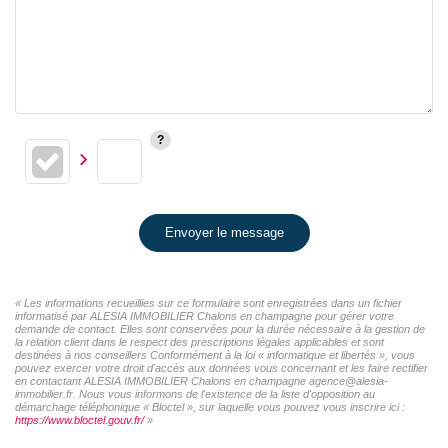
Envoyer le message
« Les informations recueillies sur ce formulaire sont enregistrées dans un fichier
informatisé par ALESIA IMMOBILIER Chalons en champagne pour gérer votre
demande de contact. Elles sont conservées pour la durée nécessaire à la gestion de
la relation client dans le respect des prescriptions légales applicables et sont
destinées à nos conseillers Conformément à la loi « informatique et libertés », vous
pouvez exercer votre droit d'accès aux données vous concernant et les faire rectifier
en contactant ALESIA IMMOBILIER Chalons en champagne agence@alesia-
immobilier.fr. Nous vous informons de l'existence de la liste d'opposition au
démarchage téléphonique « Bloctel », sur laquelle vous pouvez vous inscrire ici :
https://www.bloctel.gouv.fr/
»