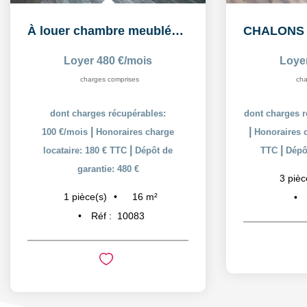
À louer chambre meublée de 16,26 m² dans un logement...
Loyer 480 €/mois
Loye
charges comprises
cha
dont charges récupérables:
dont charges r
|
|
100 €/mois
Honoraires charge
Honoraires c
|
|
locataire: 180 € TTC
Dépôt de
TTC
Dépôt
garantie: 480 €
3
pièc
16
m²
1
pièce(s)
Réf :
10083