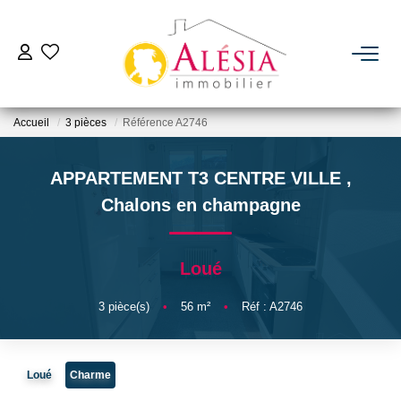
ACHETER
Accueil
3 pièces
Référence A2746
LOUER
APPARTEMENT T3 CENTRE VILLE
,
BIENS VENDUS / LOUÉS
Chalons en champagne
ESTIMER
Loué
NOTRE AGENCE
3
pièce(s)
•
56
m²
•
Réf : A2746
Qui Sommes Nous
Loué
Charme