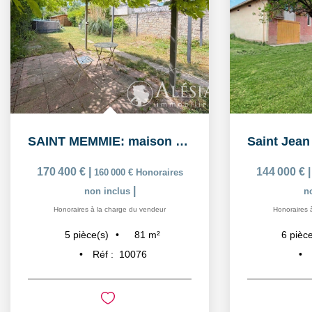
SAINT MEMMIE: maison de 5 pièces sur 574m² de parcelle de...
170 400 €
|
144 000 €
160 000 €
Honoraires
|
non inclus
n
Honoraires à la charge du vendeur
Honoraires 
81
m²
5
pièce(s)
6
pièce
Réf :
10076