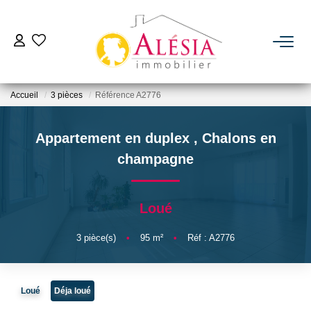
ACHETER
Accueil
3 pièces
Référence A2776
LOUER
Appartement en duplex
,
Chalons en
BIENS VENDUS / LOUÉS
champagne
ESTIMER
Loué
NOTRE AGENCE
3
pièce(s)
•
95
m²
•
Réf : A2776
Qui Sommes Nous
Loué
Déja loué