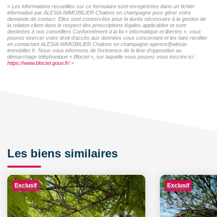
« Les informations recueillies sur ce formulaire sont enregistrées dans un fichier
informatisé par ALESIA IMMOBILIER Chalons en champagne pour gérer votre
demande de contact. Elles sont conservées pour la durée nécessaire à la gestion de
la relation client dans le respect des prescriptions légales applicables et sont
destinées à nos conseillers Conformément à la loi « informatique et libertés », vous
pouvez exercer votre droit d'accès aux données vous concernant et les faire rectifier
en contactant ALESIA IMMOBILIER Chalons en champagne agence@alesia-
immobilier.fr. Nous vous informons de l'existence de la liste d'opposition au
démarchage téléphonique « Bloctel », sur laquelle vous pouvez vous inscrire ici :
https://www.bloctel.gouv.fr/
»
Les biens similaires
Exclusif
Exclusif