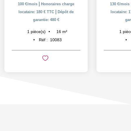
|
100 €/mois
Honoraires charge
130 €/mois
|
locataire: 180 € TTC
Dépôt de
locataire: 
garantie: 480 €
gar
16
m²
1
pièce(s)
1
pièc
Réf :
10083