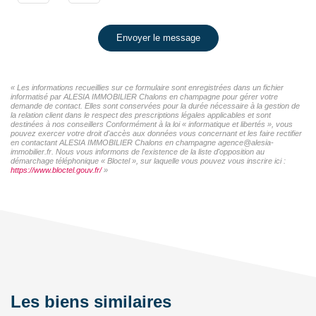
Envoyer le message
« Les informations recueillies sur ce formulaire sont enregistrées dans un fichier
informatisé par ALESIA IMMOBILIER Chalons en champagne pour gérer votre
demande de contact. Elles sont conservées pour la durée nécessaire à la gestion de
la relation client dans le respect des prescriptions légales applicables et sont
destinées à nos conseillers Conformément à la loi « informatique et libertés », vous
pouvez exercer votre droit d'accès aux données vous concernant et les faire rectifier
en contactant ALESIA IMMOBILIER Chalons en champagne agence@alesia-
immobilier.fr. Nous vous informons de l'existence de la liste d'opposition au
démarchage téléphonique « Bloctel », sur laquelle vous pouvez vous inscrire ici :
https://www.bloctel.gouv.fr/
»
Les biens similaires