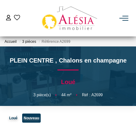
ACHETER
Accueil
3 pièces
Référence A2699
LOUER
PLEIN CENTRE
,
Chalons en champagne
BIENS VENDUS / LOUÉS
Loué
ESTIMER
3
pièce(s)
•
44
m²
•
Réf : A2699
NOTRE AGENCE
Qui Sommes Nous
Loué
Nouveau