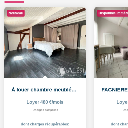
Nouveau
Disponible imméd
À louer chambre meublée de 16,26 m² dans un logement...
Loyer 480 €/mois
Loye
charges comprises
cha
dont charges récupérables:
dont char