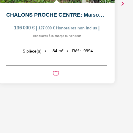
CHALONS PROCHE CENTRE: Maison de 5 pièces avec garage
136 000 €
|
|
127 000 €
Honoraires non inclus
Honoraires à la charge du vendeur
84
m²
Réf :
9994
5
pièce(s)