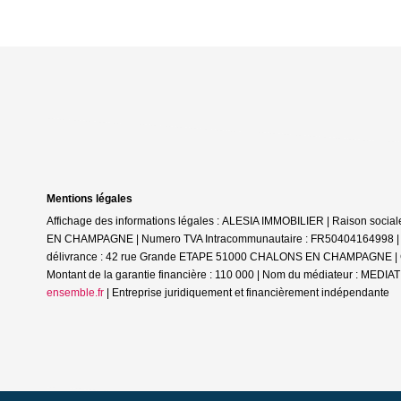
Mentions légales
Affichage des informations légales : ALESIA IMMOBILIER | Raison soc
EN CHAMPAGNE | Numero TVA Intracommunautaire : FR50404164998 | Form
délivrance : 42 rue Grande ETAPE 51000 CHALONS EN CHAMPAGNE | Cais
Montant de la garantie financière : 110 000 | Nom du médiateur : ME
ensemble.fr
|
Entreprise juridiquement et financièrement indépendante