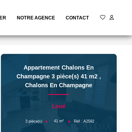
MER
NOTRE AGENCE
CONTACT
Appartement Chalons En
Champagne 3 pièce(s) 41 m2
,
Chalons En Champagne
Loué
41
m²
3
pièce(s)
Réf :
A2592