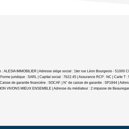
iale : ALESIA IMMOBILIER | Adresse siège social : 1ter rue Léon Bourgeois - 
e juridique : SARL | Capital social : 7622.45 | Assurance RCP : NC |
Carte T :
se de garantie financière : SOCAF. | N° de caisse de garantie : SP1844 | Adr
DIATION VIVONS MIEUX ENSEMBLE | Adresse du médiateur : 2 impasse de Beauregar