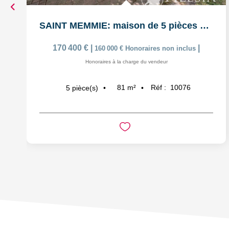
SAINT MEMMIE: maison de 5 pièces sur 574m² de parcelle de...
170 400 €
|
|
160 000 €
Honoraires non inclus
Honoraires à la charge du vendeur
81
m²
Réf :
10076
5
pièce(s)