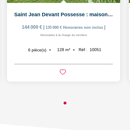
Saint Jean Devant Possesse : maison de charme avec...
144 000 €
|
|
135 000 €
Honoraires non inclus
Honoraires à la charge du vendeur
128
m²
Réf :
10051
6
pièce(s)