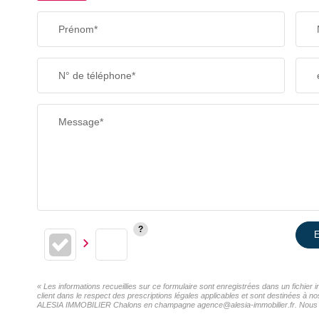
Prénom*
N° de téléphone*
Message*
E
« Les informations recueillies sur ce formulaire sont enregistrées dans un fichi
client dans le respect des prescriptions légales applicables et sont destinées à n
ALESIA IMMOBILIER Chalons en champagne agence@alesia-immobilier.fr. Nous vous i