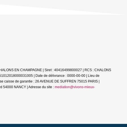
51000 CHALONS EN CHAMPAGNE | Siret : 40416499800027 | RCS : CHALONS
 51012018000031005 | Date de délivrance : 0000-00-00 | Lieu de
esse caisse de garantie : 26 AVENUE DE SUFFREN 75015 PARIS |
d 54000 NANCY | Adresse du site :
mediation@vivons-mieux-