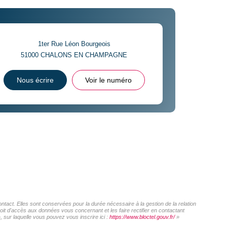
1ter Rue Léon Bourgeois
51000
CHALONS EN CHAMPAGNE
Nous écrire
Voir le numéro
act. Elles sont conservées pour la durée nécessaire à la gestion de la relation
roit d'accès aux données vous concernant et les faire rectifier en contactant
sur laquelle vous pouvez vous inscrire ici :
https://www.bloctel.gouv.fr/
»