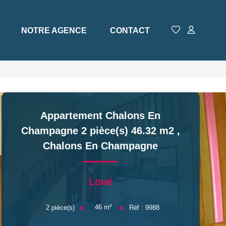
NOTRE AGENCE
CONTACT
Appartement Chalons En
Champagne 2 pièce(s) 46.32 m2
,
Chalons En Champagne
Loué
46
m²
2
pièce(s)
Réf :
9988