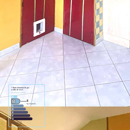
partement en duplex de type 2 bis de 46,32m², situé dans un
confort et indépendance.
t une cuisine meublée ouverte sur le séjour et un salon
e rangements intégrés.
irectement devant le logement.
estant à proximité des commodités essentielles. Disponibilité