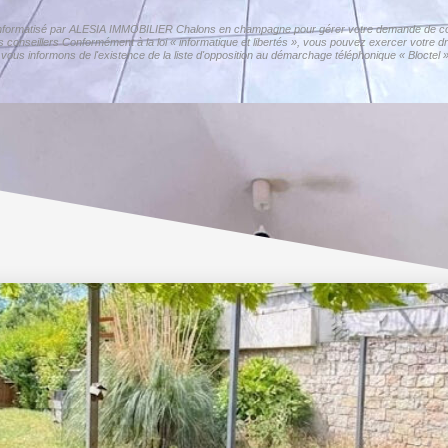
er informatisé par ALESIA IMMOBILIER Chalons en champagne pour gérer votre demande de cont
os conseillers Conformément à la loi « informatique et libertés », vous pouvez exercer votre d
nformons de l'existence de la liste d'opposition au démarchage téléphonique « Bloctel », 