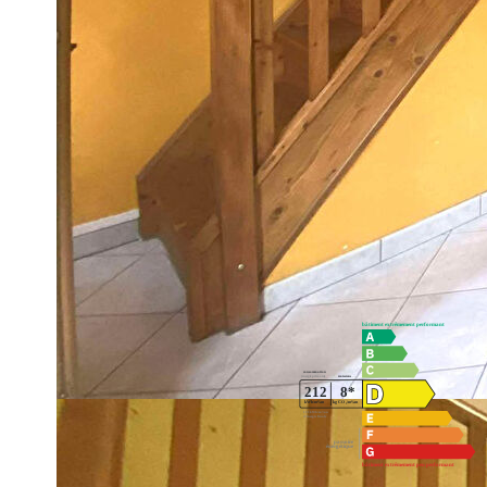
Alésia immobilier vous propose à la location ce charmant ap
environnement calme, idéal pour les personnes recherchant 
Le rez-de-chaussée se compose d'une pièce de vie comprenan
attenant, ainsi qu'une salle de douche avec WC.
À l'étage, un palier en mezzanine et une chambre équipée d
À l'extérieur, vous bénéficierez d'un stationnement privatif d
Ce bien indépendant, offre un cadre de vie paisible tout en r
immédiate.
Diagnostics énergétiques