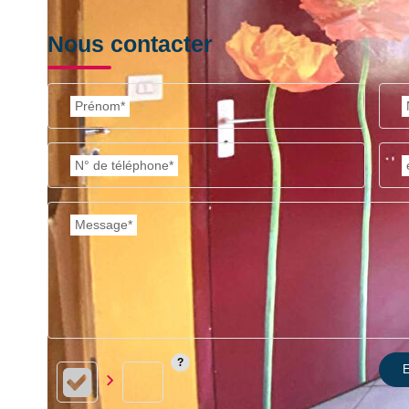
Nous contacter
Prénom*
N° de téléphone*
Message*
E