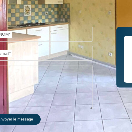
NOM*
email*
nvoyer le message