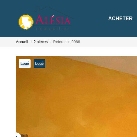
ACHETER
Accueil
2 pièces
Référence 9988
Loué
Loué