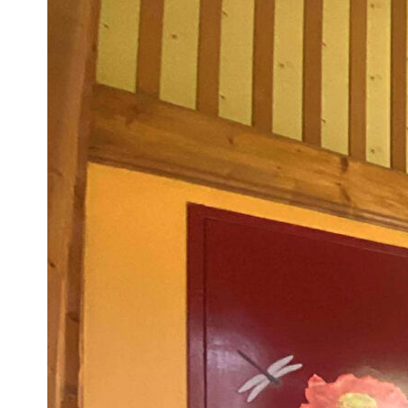
Montant estimé des dépenses annuelles d'énergie pour un us
2021,2022 et 2023 (abonnement compris).
Impri
Nos honoraires
Ce bien est soumis à un diagnostic ERP (État des Ris
https://www.georisques.gouv.fr/