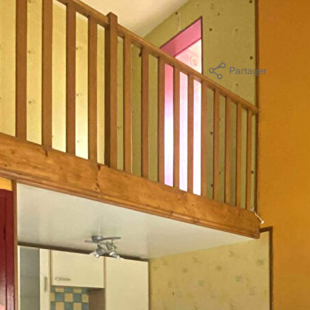
age standard entre 970€ et 1320€. indexées aux années
Partager
mer
ques et Pollutions). Pour en savoir plus, rendez-vous sur