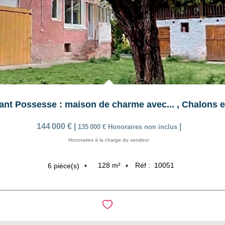
ant Possesse : maison de charme avec...
,
Chalons 
144 000 €
|
|
135 000 €
Honoraires non inclus
Honoraires à la charge du vendeur
128
m²
Réf :
10051
6
pièce(s)