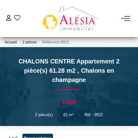
ACHETER
Accueil
2 pièces
Référence 9922
LOUER
CHALONS CENTRE Appartement 2
BIENS VENDUS / LOUÉS
pièce(s) 61.28 m2
,
Chalons en
champagne
ESTIMER
Loué
NOTRE AGENCE
2
pièce(s)
•
61
m²
•
Réf : 9922
Qui Sommes Nous