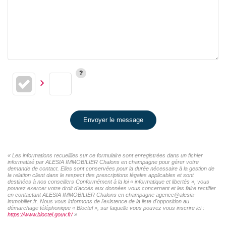
Envoyer le message
« Les informations recueillies sur ce formulaire sont enregistrées dans un fichier
informatisé par ALESIA IMMOBILIER Chalons en champagne pour gérer votre
demande de contact. Elles sont conservées pour la durée nécessaire à la gestion de
la relation client dans le respect des prescriptions légales applicables et sont
destinées à nos conseillers Conformément à la loi « informatique et libertés », vous
pouvez exercer votre droit d'accès aux données vous concernant et les faire rectifier
en contactant ALESIA IMMOBILIER Chalons en champagne agence@alesia-
immobilier.fr. Nous vous informons de l'existence de la liste d'opposition au
démarchage téléphonique « Bloctel », sur laquelle vous pouvez vous inscrire ici :
https://www.bloctel.gouv.fr/
»