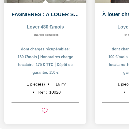
FAGNIERES : A LOUER STUDIO MEUBLÉ
Loyer 480 €/mois
Loye
charges comprises
cha
dont charges récupérables:
dont char
|
130 €/mois
Honoraires charge
100 €/mois
|
locataire: 175 € TTC
Dépôt de
locataire: 
garantie: 350 €
gar
16
m²
1
pièce(s)
1
pièc
Réf :
10028