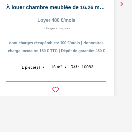
À louer chambre meublée de 16,26 m² dans un logement...
Loyer 480 €/mois
charges comprises
|
dont charges récupérables: 100 €/mois
Honoraires
|
charge locataire: 180 € TTC
Dépôt de garantie: 480 €
16
m²
Réf :
10083
1
pièce(s)