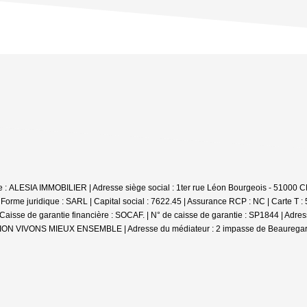
iale : ALESIA IMMOBILIER | Adresse siège social : 1ter rue Léon Bourgeois - 
e juridique : SARL | Capital social : 7622.45 | Assurance RCP : NC |
Carte T :
se de garantie financière : SOCAF. | N° de caisse de garantie : SP1844 | Adr
DIATION VIVONS MIEUX ENSEMBLE | Adresse du médiateur : 2 impasse de Beauregar