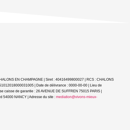
51000 CHALONS EN CHAMPAGNE | Siret : 40416499800027 | RCS : CHALONS
 51012018000031005 | Date de délivrance : 0000-00-00 | Lieu de
esse caisse de garantie : 26 AVENUE DE SUFFREN 75015 PARIS |
d 54000 NANCY | Adresse du site :
mediation@vivons-mieux-