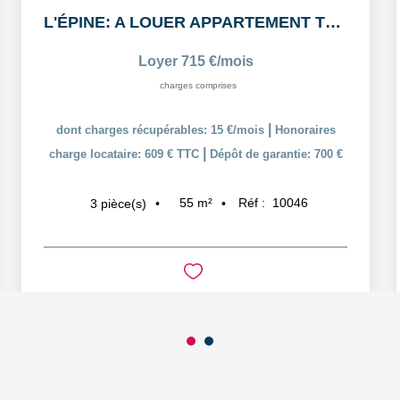
L'ÉPINE: A LOUER APPARTEMENT T3 55,38m² AVEC COUR ET PLACE...
Loyer 715 €/mois
charges comprises
|
dont charges récupérables: 15 €/mois
Honoraires
|
charge locataire: 609 € TTC
Dépôt de garantie: 700 €
55
m²
Réf :
10046
3
pièce(s)