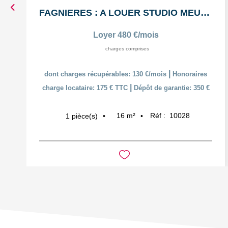
FAGNIERES : A LOUER STUDIO MEUBLÉ
Loyer 480 €/mois
charges comprises
|
dont charges récupérables: 130 €/mois
Honoraires
|
charge locataire: 175 € TTC
Dépôt de garantie: 350 €
16
m²
Réf :
10028
1
pièce(s)