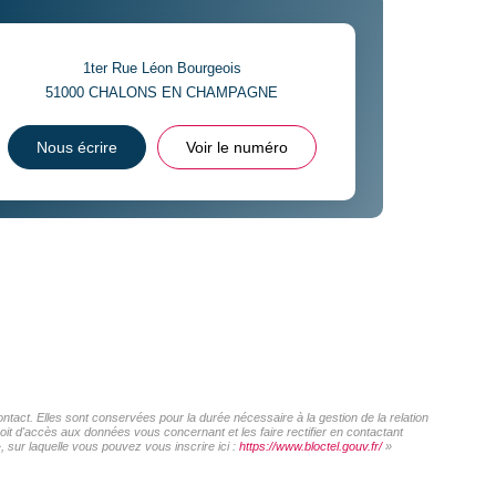
1ter Rue Léon Bourgeois
51000
CHALONS EN CHAMPAGNE
Nous écrire
Voir le numéro
act. Elles sont conservées pour la durée nécessaire à la gestion de la relation
roit d'accès aux données vous concernant et les faire rectifier en contactant
sur laquelle vous pouvez vous inscrire ici :
https://www.bloctel.gouv.fr/
»