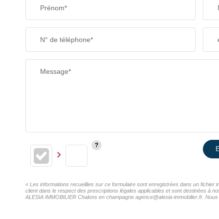
Prénom*
N° de téléphone*
Message*
E
« Les informations recueillies sur ce formulaire sont enregistrées dans un fichi
client dans le respect des prescriptions légales applicables et sont destinées à n
ALESIA IMMOBILIER Chalons en champagne agence@alesia-immobilier.fr. Nous vous i