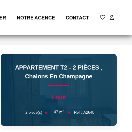
MER
NOTRE AGENCE
CONTACT
APPARTEMENT T2 - 2 PIÈCES
,
Chalons En Champagne
Loué
47
m²
2
pièce(s)
Réf :
A2648