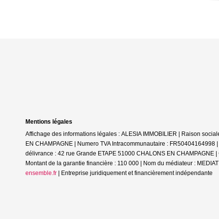
Mentions légales
Affichage des informations légales : ALESIA IMMOBILIER | Raison soc
EN CHAMPAGNE | Numero TVA Intracommunautaire : FR50404164998 | Form
délivrance : 42 rue Grande ETAPE 51000 CHALONS EN CHAMPAGNE | Cais
Montant de la garantie financière : 110 000 | Nom du médiateur : ME
ensemble.fr
|
Entreprise juridiquement et financièrement indépendante