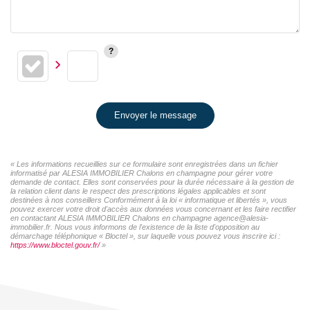
Envoyer le message
« Les informations recueillies sur ce formulaire sont enregistrées dans un fichier
informatisé par ALESIA IMMOBILIER Chalons en champagne pour gérer votre
demande de contact. Elles sont conservées pour la durée nécessaire à la gestion de
la relation client dans le respect des prescriptions légales applicables et sont
destinées à nos conseillers Conformément à la loi « informatique et libertés », vous
pouvez exercer votre droit d'accès aux données vous concernant et les faire rectifier
en contactant ALESIA IMMOBILIER Chalons en champagne agence@alesia-
immobilier.fr. Nous vous informons de l'existence de la liste d'opposition au
démarchage téléphonique « Bloctel », sur laquelle vous pouvez vous inscrire ici :
https://www.bloctel.gouv.fr/
»