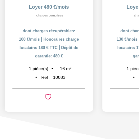
Loyer 480 €/mois
Loye
charges comprises
cha
dont charges récupérables:
dont char
|
100 €/mois
Honoraires charge
130 €/mois
|
locataire: 180 € TTC
Dépôt de
locataire: 
garantie: 480 €
gar
16
m²
1
pièce(s)
1
pièc
Réf :
10083