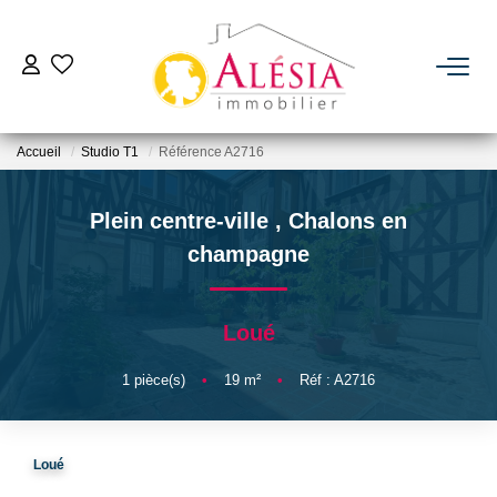
ACHETER
Accueil
Studio T1
Référence A2716
LOUER
Plein centre-ville
,
Chalons en
BIENS VENDUS / LOUÉS
champagne
ESTIMER
Loué
NOTRE AGENCE
1
pièce(s)
•
19
m²
•
Réf : A2716
Qui Sommes Nous
Loué