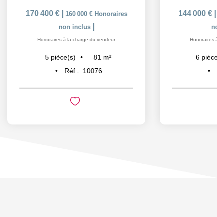
170 400 €
|
144 000 €
160 000 €
Honoraires
|
non inclus
n
Honoraires à la charge du vendeur
Honoraires 
81
m²
5
pièce(s)
6
pièce
Réf :
10076