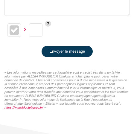
Envoyer le message
« Les informations recueillies sur ce formulaire sont enregistrées dans un fichier
informatisé par ALESIA IMMOBILIER Chalons en champagne pour gérer votre
demande de contact. Elles sont conservées pour la durée nécessaire à la gestion de
la relation client dans le respect des prescriptions légales applicables et sont
destinées à nos conseillers Conformément à la loi « informatique et libertés », vous
pouvez exercer votre droit d'accès aux données vous concernant et les faire rectifier
en contactant ALESIA IMMOBILIER Chalons en champagne agence@alesia-
immobilier.fr. Nous vous informons de l'existence de la liste d'opposition au
démarchage téléphonique « Bloctel », sur laquelle vous pouvez vous inscrire ici :
https://www.bloctel.gouv.fr/
»