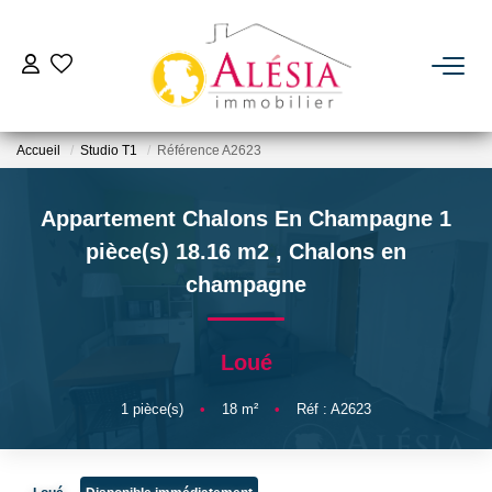
ACHETER
Accueil
Studio T1
Référence A2623
LOUER
Appartement Chalons En Champagne 1
BIENS VENDUS / LOUÉS
pièce(s) 18.16 m2
,
Chalons en
champagne
ESTIMER
Loué
NOTRE AGENCE
1
pièce(s)
•
18
m²
•
Réf : A2623
Qui Sommes Nous